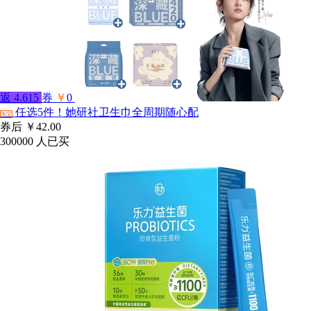
返
4.615
券
￥
0
任选5件！她研社卫生巾全周期随心配
淘宝
券后
￥42.00
300000
人已买