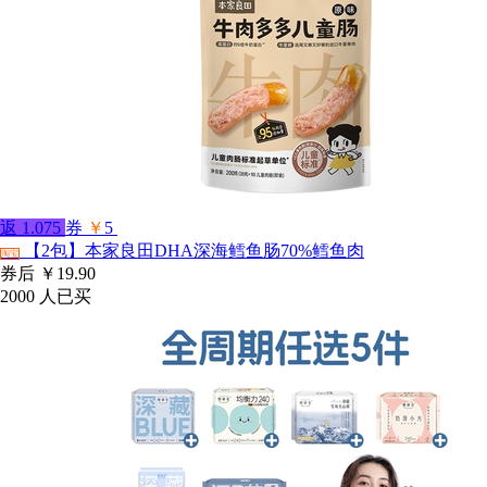
返
1.075
券
￥
5
【2包】本家良田DHA深海鳕鱼肠70%鳕鱼肉
淘宝
券后
￥19.90
2000
人已买