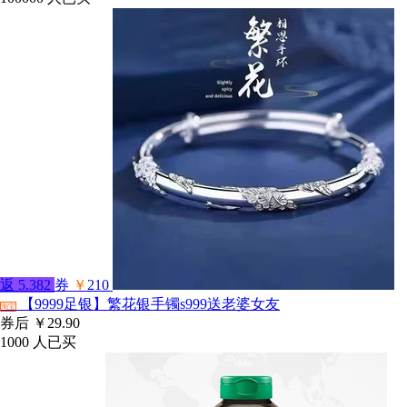
返
5.382
券
￥
210
【9999足银】繁花银手镯s999送老婆女友
淘宝
券后
￥29.90
1000
人已买