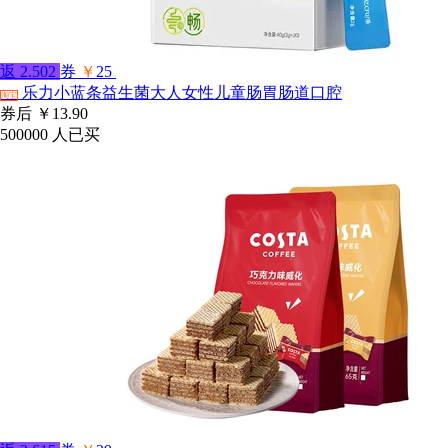
返
2.502
券
￥
25
乐力小蓝条益生菌大人女性儿童肠胃肠道口腔
淘宝
券后
￥13.90
500000
人已买