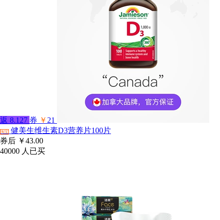
返
8.127
券
￥
21
健美生维生素D3营养片100片
淘宝
券后
￥43.00
40000
人已买