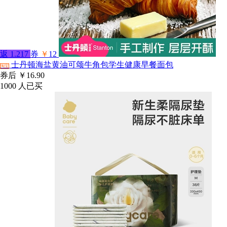
返
1.217
券
￥
12
士丹顿海盐黄油可颂牛角包学生健康早餐面包
淘宝
券后
￥16.90
1000
人已买