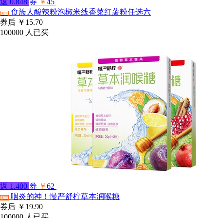
返
0.848
券
￥
45
食族人酸辣粉泡椒米线香菜红薯粉任选六
淘宝
券后
￥15.70
100000
人已买
返
1.400
券
￥
62
咽炎的神！慢严舒柠草本润喉糖
淘宝
券后
￥19.90
100000
人已买