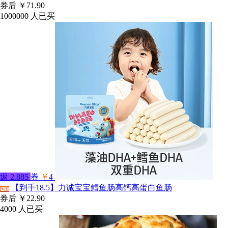
券后
￥71.90
1000000
人已买
返
2.885
券
￥
4
【到手18.5】力诚宝宝鳕鱼肠高钙高蛋白鱼肠
淘宝
券后
￥22.90
4000
人已买