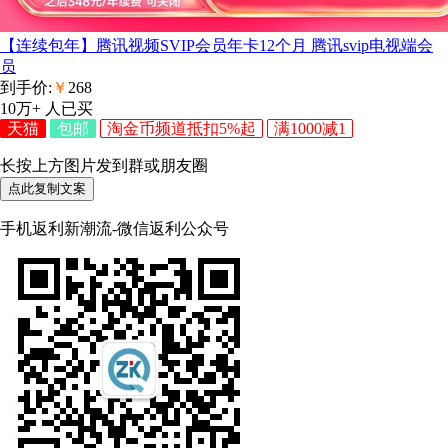
【连续包年】腾讯视频SVIP会员年卡12个月 腾讯svip电视端会
员
到手价:
￥
268
10万+
人已买
天猫
包邮
淘金币频道抵扣5%起
满1000减1
长按上方图片发到群或朋友圈
点此复制文案
手机返利新潮流-微信返利公众号