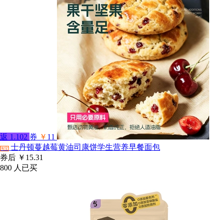
返
1.102
券
￥
11
士丹顿蔓越莓黄油司康饼学生营养早餐面包
淘宝
券后
￥15.31
800
人已买