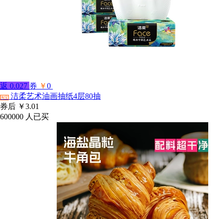
返
0.027
券
￥
0
洁柔艺术油画抽纸4层80抽
淘宝
券后
￥3.01
600000
人已买