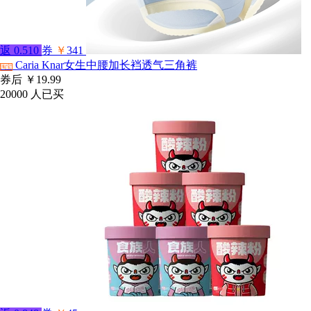
返
0.510
券
￥
341
Caria Knar女生中腰加长裆透气三角裤
淘宝
券后
￥19.99
20000
人已买