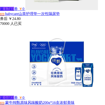
返
1.741
券
￥
0
babycare山茶护理垫一次性隔尿垫
淘宝
券后
￥24.80
70000
人已买
返
0.683
券
￥
0
蒙牛纯甄原味风味酸奶200g*16盒浓郁美味
淘宝