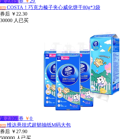
返
2.615
券
￥
29
COSTA！巧克力榛子夹心威化饼干80g*3袋
淘宝
券后
￥22.30
30000
人已买
返
2.109
券
￥
0
维达悬挂式超韧抽纸M码大包
淘宝
券后
￥27.90
500000
人已买