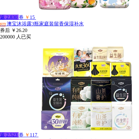
返
2.830
券
￥
15
澳宝沐浴露3瓶家庭装留香保湿补水
淘宝
券后
￥26.20
200000
人已买
返
2.523
券
￥
117