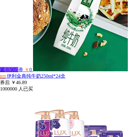
返
0.505
券
￥
0
伊利金典纯牛奶250ml*24盒
淘宝
券后
￥46.89
1000000
人已买