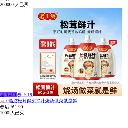
200000
人已买
返
0.410
券
￥
18
0脂肪松茸鲜凉拌汁烧汤做菜就是鲜
淘宝
券后
￥1.90
1000
人已买