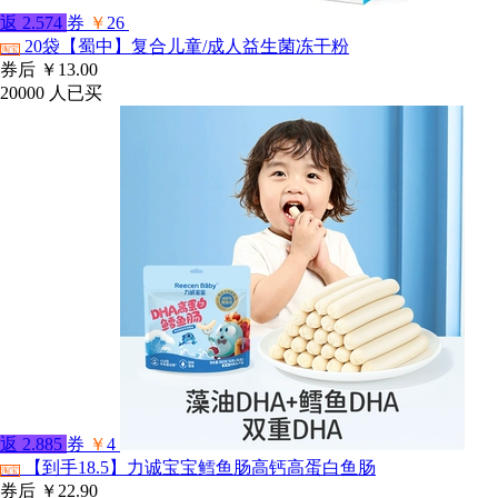
返
2.574
券
￥
26
20袋【蜀中】复合儿童/成人益生菌冻干粉
淘宝
券后
￥13.00
20000
人已买
返
2.885
券
￥
4
【到手18.5】力诚宝宝鳕鱼肠高钙高蛋白鱼肠
淘宝
券后
￥22.90