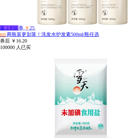
返
2.858
券
￥
25
两瓶装更划算！洗发水护发素500ml/瓶任选
淘宝
券后
￥16.20
100000
人已买