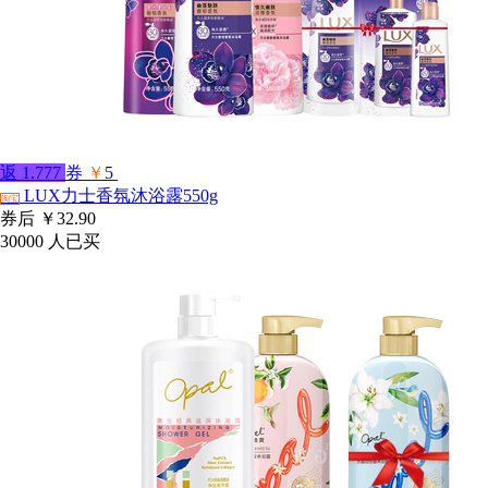
返
1.777
券
￥
5
LUX力士香氛沐浴露550g
淘宝
券后
￥32.90
30000
人已买