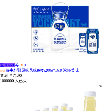
返
0.660
券
￥
0
蒙牛纯甄原味风味酸奶200g*16盒浓郁美味
淘宝
券后
￥71.90
1000000
人已买