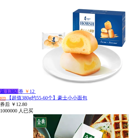
返
1.382
券
￥
12
【超值380g约55-60个】豪士小小面包
淘宝
券后
￥12.80
1000000
人已买