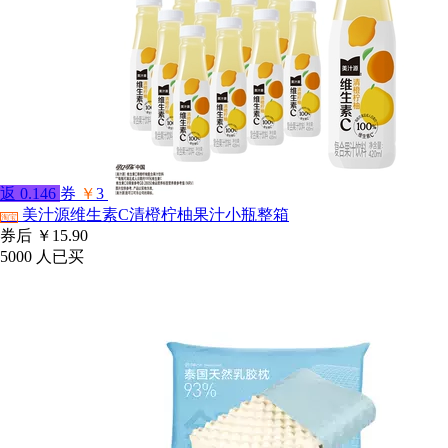
返
0.146
券
￥
3
美汁源维生素C清橙柠柚果汁小瓶整箱
淘宝
券后
￥15.90
5000
人已买