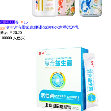
返
2.830
券
￥
15
澳宝沐浴露家庭3瓶装滋润补水留香沐浴乳
淘宝
券后
￥26.20
100000
人已买