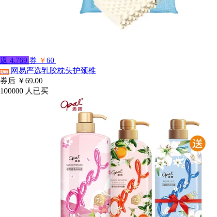
返
4.769
券
￥
60
网易严选乳胶枕头护颈椎
淘宝
券后
￥69.00
100000
人已买