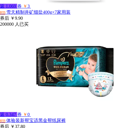
返
1.069
券
￥
3
雪天精制井矿细盐400g×7家用装
淘宝
券后
￥9.90
200000
人已买
返
0.347
券
￥
0
体验装新帮宝适黑金帮纸尿裤
淘宝
券后
￥37.80