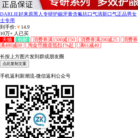
DARLIE好来原黑人专研护龈牙膏含氟抗口气清新口气正品男女
士专用
到手价:
￥
14.9
10万+
人已买
天猫
包邮
消费券满1500减150
消费券满200减25
消费券
满480减60
淘金币频道抵扣1%起
满61减40
长按上方图片发到群或朋友圈
点此复制文案
手机返利新潮流-微信返利公众号