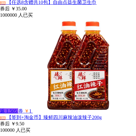
【任选8含赠共10包】自由点益生菌卫生巾
淘宝
券后
￥35.00
1000000
人已买
返
1.505
券
￥
1
【签到+淘金币】臻鲜四川麻辣油泼辣子200g
淘宝
券后
￥9.50
100000
人已买