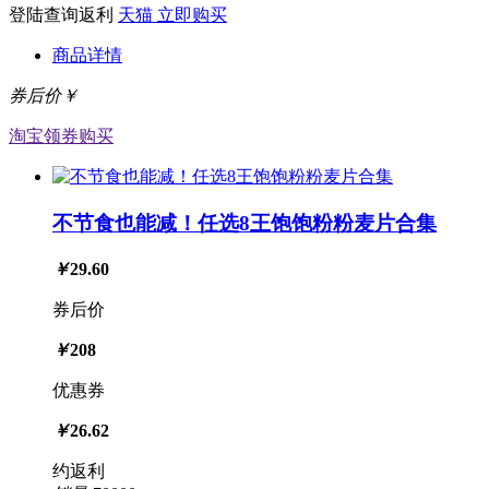
登陆查询返利
天猫
立即购买
商品详情
券后价￥
淘宝
领券购买
不节食也能减！任选8王饱饱粉粉麦片合集
￥
29.60
券后价
￥
208
优惠券
￥
26.62
约返利