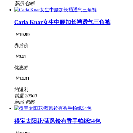
新品
包邮
Caria Knar女生中腰加长裆透气三角裤
￥
19.99
券后价
￥
341
优惠券
￥
14.31
约返利
销量
20000
新品
包邮
得宝太阳花/蓝风铃有香手帕纸54包