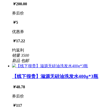
￥
200.00
券后价
￥
5
优惠券
￥
17.22
约返利
销量
3500
新品
包邮
【线下很贵】滋源无硅油洗发水400g*3瓶
￥
48.78
券后价
￥
117