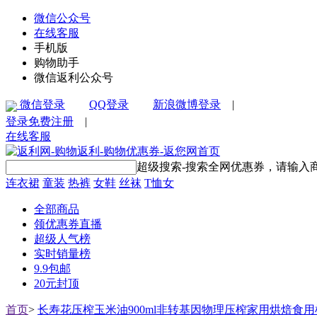
微信公众号
在线客服
手机版
购物助手
微信返利公众号
微信登录
QQ登录
新浪微博登录
|
登录
免费注册
|
在线客服
超级搜索-搜索全网优惠券，请输入
连衣裙
童装
热裤
女鞋
丝袜
T恤女
全部商品
领优惠券直播
超级人气榜
实时销量榜
9.9包邮
20元封顶
首页
>
长寿花压榨玉米油900ml非转基因物理压榨家用烘焙食