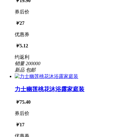
￥
19.90
券后价
￥
27
优惠券
￥
5.12
约返利
销量
200000
新品
包邮
力士幽莲桃花沐浴露家庭装
￥
75.40
券后价
￥
17
优惠券