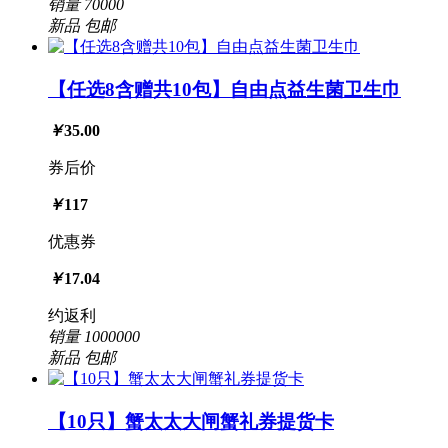
销量
70000
新品
包邮
【任选8含赠共10包】自由点益生菌卫生巾
￥
35.00
券后价
￥
117
优惠券
￥
17.04
约返利
销量
1000000
新品
包邮
【10只】蟹太太大闸蟹礼券提货卡