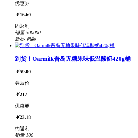
优惠券
￥
16.60
约返利
销量
300000
新品
包邮
到货！Oarmilk吾岛无糖果味低温酸奶420g桶
￥
59.00
券后价
￥
217
优惠券
￥
23.18
约返利
销量
100