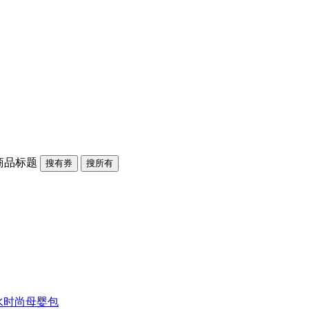
商品标题
搜有券
搜所有
水时尚母婴包