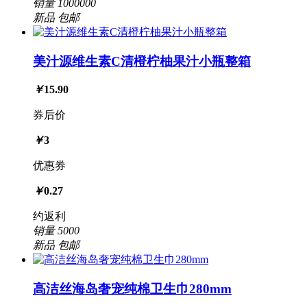
销量
1000000
新品
包邮
美汁源维生素C清橙柠柚果汁小瓶整箱
￥
15.90
券后价
￥
3
优惠券
￥
0.27
约返利
销量
5000
新品
包邮
高洁丝海岛奢宠纯棉卫生巾280mm