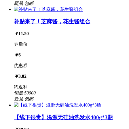
新品
包邮
补贴来了！芝麻酱，花生酱组合
￥
11.50
券后价
￥
6
优惠券
￥
3.82
约返利
销量
50000
新品
包邮
【线下很贵】滋源无硅油洗发水400g*3瓶