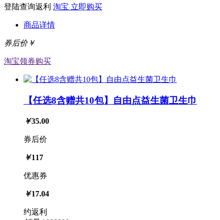
登陆查询返利
淘宝
立即购买
商品详情
券后价￥
淘宝
领券购买
【任选8含赠共10包】自由点益生菌卫生巾
￥
35.00
券后价
￥
117
优惠券
￥
17.04
约返利