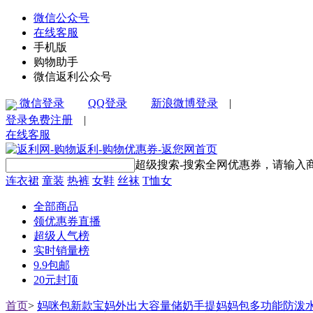
微信公众号
在线客服
手机版
购物助手
微信返利公众号
微信登录
QQ登录
新浪微博登录
|
登录
免费注册
|
在线客服
超级搜索-搜索全网优惠券，请输入
连衣裙
童装
热裤
女鞋
丝袜
T恤女
全部商品
领优惠券直播
超级人气榜
实时销量榜
9.9包邮
20元封顶
首页
>
妈咪包新款宝妈外出大容量储奶手提妈妈包多功能防泼