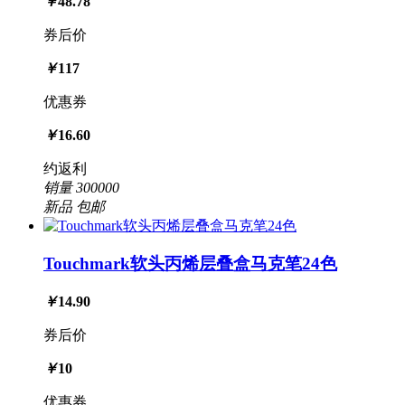
￥
48.78
券后价
￥
117
优惠券
￥
16.60
约返利
销量
300000
新品
包邮
Touchmark软头丙烯层叠盒马克笔24色
￥
14.90
券后价
￥
10
优惠券