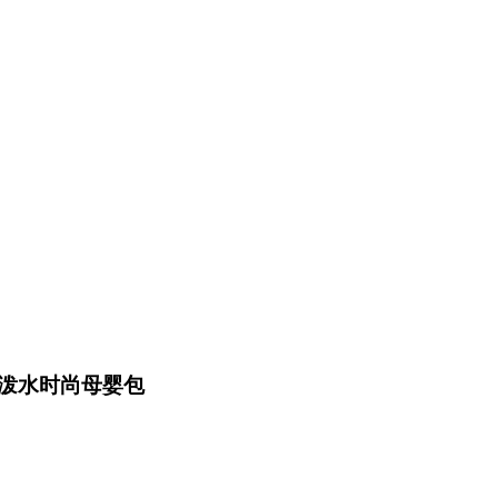
泼水时尚母婴包