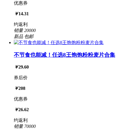
优惠券
￥
14.31
约返利
销量
20000
新品
包邮
不节食也能减！任选8王饱饱粉粉麦片合集
￥
29.60
券后价
￥
208
优惠券
￥
26.62
约返利
销量
70000