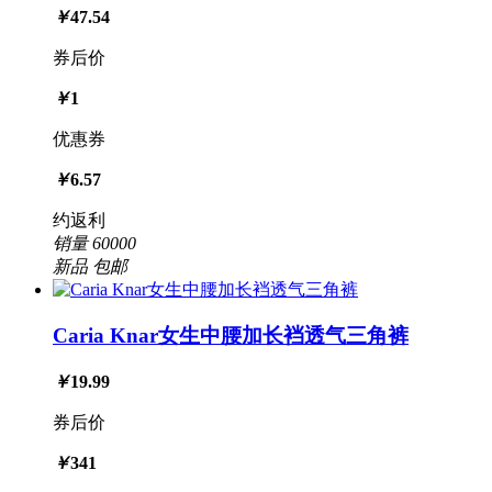
￥
47.54
券后价
￥
1
优惠券
￥
6.57
约返利
销量
60000
新品
包邮
Caria Knar女生中腰加长裆透气三角裤
￥
19.99
券后价
￥
341