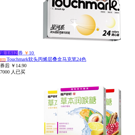
返
1.612
券
￥
10
Touchmark软头丙烯层叠盒马克笔24色
淘宝
券后
￥14.90
7000
人已买