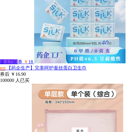
返
2.738
券
￥
18
【药企生产】完美呵护蚕丝蛋白卫生巾
淘宝
券后
￥16.90
100000
人已买