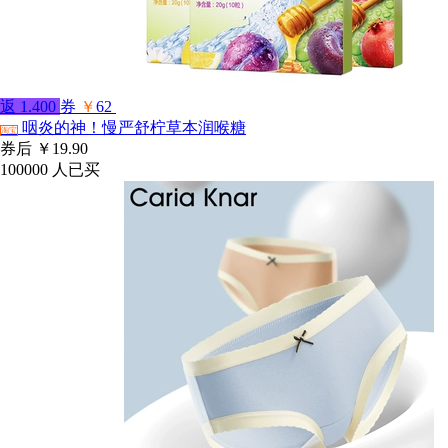
返
1.400
券
￥
62
咽炎的神！慢严舒柠草本润喉糖
淘宝
券后
￥19.90
100000
人已买