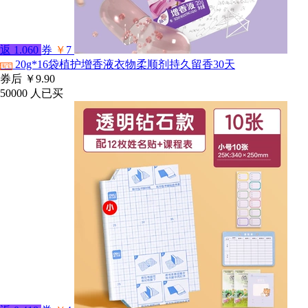
返
1.060
券
￥
7
20g*16袋植护增香液衣物柔顺剂持久留香30天
淘宝
券后
￥9.90
50000
人已买