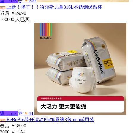
返
1.076
券
￥
200
上新！降了！！哈尔斯儿童316L不锈钢保温杯
淘宝
券后
￥29.90
100000
人已买
返
1.512
券
￥
44
BeBeBus装仔运动Pro纸尿裤3包mini试用装
淘宝
券后
￥35.00
2000
人已买