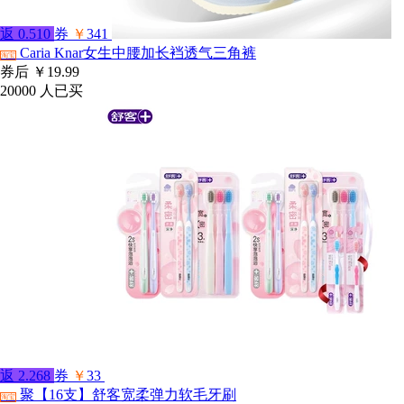
返
0.510
券
￥
341
Caria Knar女生中腰加长裆透气三角裤
淘宝
券后
￥19.99
20000
人已买
返
2.268
券
￥
33
聚【16支】舒客宽柔弹力软毛牙刷
淘宝