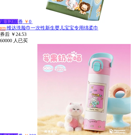
返
1.239
券
￥
0
维达洗脸巾一次性新生婴儿宝宝专用绵柔巾
淘宝
券后
￥24.53
60000
人已买