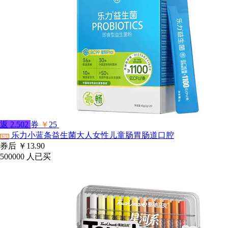
返
2.502
券
￥
25
乐力小蓝条益生菌大人女性儿童肠胃肠道口腔
淘宝
券后
￥13.90
500000
人已买