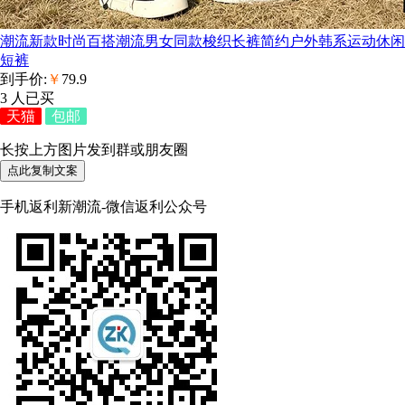
潮流新款时尚百搭潮流男女同款梭织长裤简约户外韩系运动休闲
短裤
到手价:
￥
79.9
3
人已买
天猫
包邮
长按上方图片发到群或朋友圈
点此复制文案
手机返利新潮流-微信返利公众号