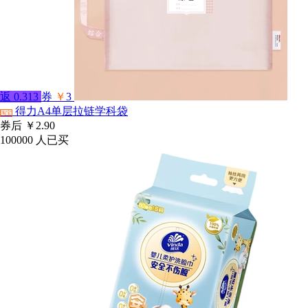
返
0.313
券
￥
3
得力A4单层拉链学科袋
淘宝
券后
￥2.90
100000
人已买