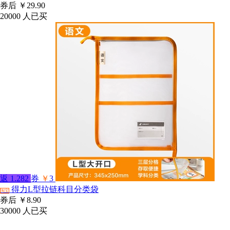
券后
￥29.90
20000
人已买
返
1.282
券
￥
3
得力L型拉链科目分类袋
淘宝
券后
￥8.90
30000
人已买