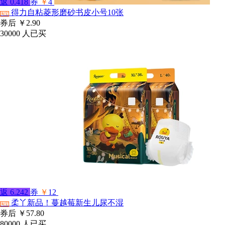
返
0.418
券
￥
4
得力自粘菱形磨砂书皮小号10张
淘宝
券后
￥2.90
30000
人已买
返
6.242
券
￥
12
柔丫新品！蔓越莓新生儿尿不湿
淘宝
券后
￥57.80
80000
人已买