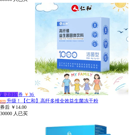
返
2.016
券
￥
36
升级！【仁和】高纤多维全效益生菌冻干粉
淘宝
券后
￥14.00
30000
人已买