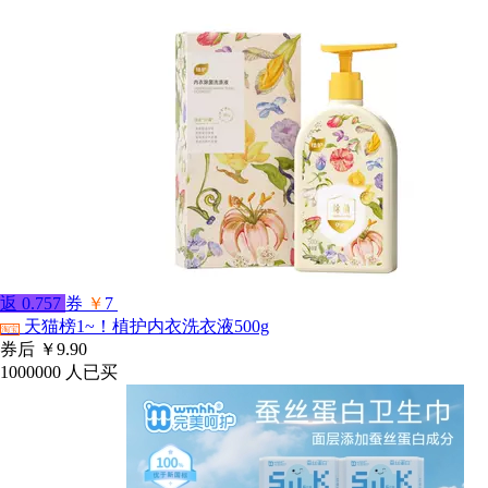
返
0.757
券
￥
7
天猫榜1~！植护内衣洗衣液500g
淘宝
券后
￥9.90
1000000
人已买