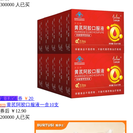
300000
人已买
返
1.858
券
￥
20
黄芪阿胶口服液一盒10支
淘宝
券后
￥12.90
200000
人已买