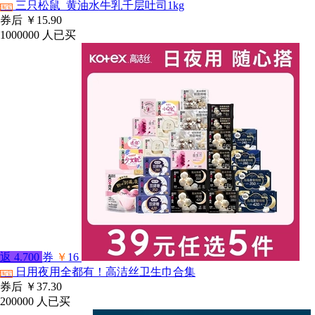
三只松鼠_黄油水牛乳千层吐司1kg
淘宝
券后
￥15.90
1000000
人已买
返
4.700
券
￥
16
日用夜用全都有！高洁丝卫生巾合集
淘宝
券后
￥37.30
200000
人已买