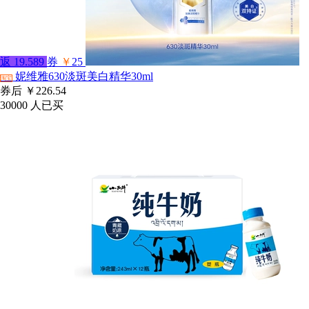
返
19.589
券
￥
25
妮维雅630淡斑美白精华30ml
淘宝
券后
￥226.54
30000
人已买