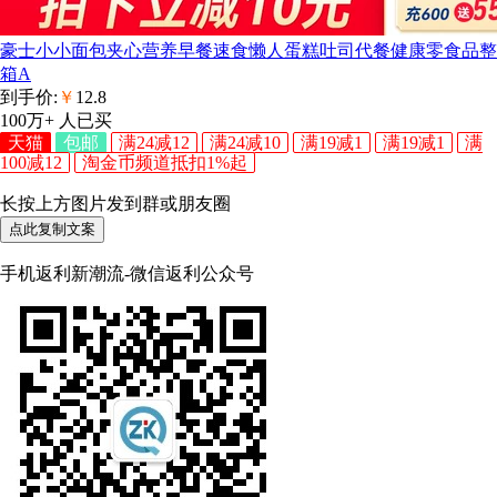
豪士小小面包夹心营养早餐速食懒人蛋糕吐司代餐健康零食品整
箱A
到手价:
￥
12.8
100万+
人已买
天猫
包邮
满24减12
满24减10
满19减1
满19减1
满
100减12
淘金币频道抵扣1%起
长按上方图片发到群或朋友圈
点此复制文案
手机返利新潮流-微信返利公众号