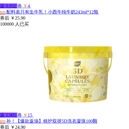
返
0.932
券
￥
4
配料表只有生牛乳！小西牛纯牛奶243ml*12瓶
淘宝
券后
￥25.90
100000
人已买
返
1.905
券
￥
15
补！【爆款返场】植护双拼5D洗衣凝珠100颗
淘宝
券后
￥24.90