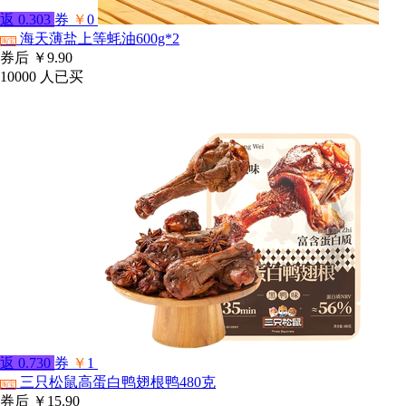
返
0.303
券
￥
0
海天薄盐上等蚝油600g*2
淘宝
券后
￥9.90
10000
人已买
返
0.730
券
￥
1
三只松鼠高蛋白鸭翅根鸭480克
淘宝
券后
￥15.90