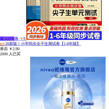
返
0.679
券
￥
9
26新版！小学同步尖子生测试卷【1-6年级】
淘宝
券后
￥2.90
2000
人已买