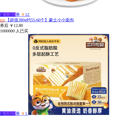
返
1.382
券
￥
12
【超值380g约55-60个】豪士小小面包
淘宝
券后
￥12.80
1000000
人已买
返
0.823
券
￥
1