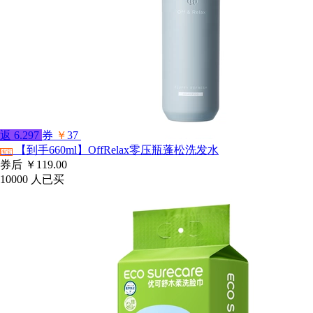
返
6.297
券
￥
37
【到手660ml】OffRelax零压瓶蓬松洗发水
淘宝
券后
￥119.00
10000
人已买