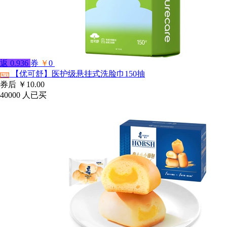
返
0.936
券
￥
0
【优可舒】医护级悬挂式洗脸巾150抽
淘宝
券后
￥10.00
40000
人已买