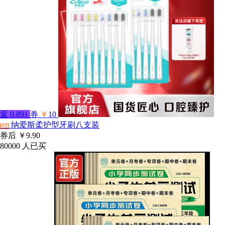
返
0.891
券
￥
10
纳爱斯柔护型牙刷八支装
淘宝
券后
￥9.90
80000
人已买