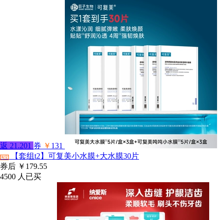
返
21.201
券
￥
131
【套组t2】可复美小水膜+大水膜30片
淘宝
券后
￥179.55
4500
人已买