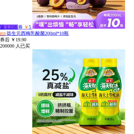
返
1.218
券
￥
5
益生元西梅乳酸菌200ml*10瓶
淘宝
券后
￥19.90
200000
人已买