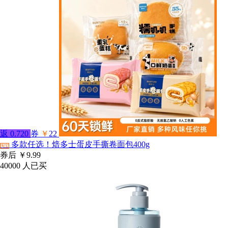
返
0.720
券
￥
22
多款任选！焙多士蛋皮手撕卷面包400g
淘宝
券后
￥9.99
40000
人已买