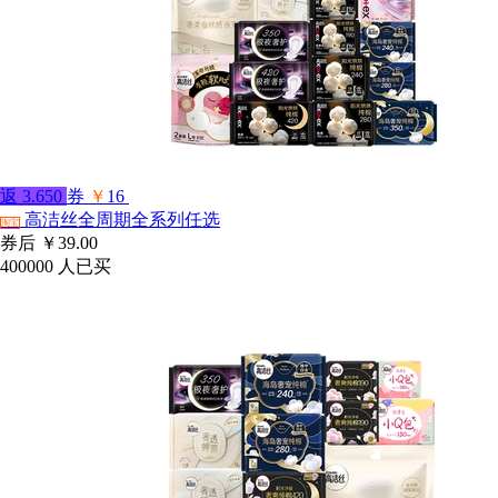
返
3.650
券
￥
16
高洁丝全周期全系列任选
淘宝
券后
￥39.00
400000
人已买