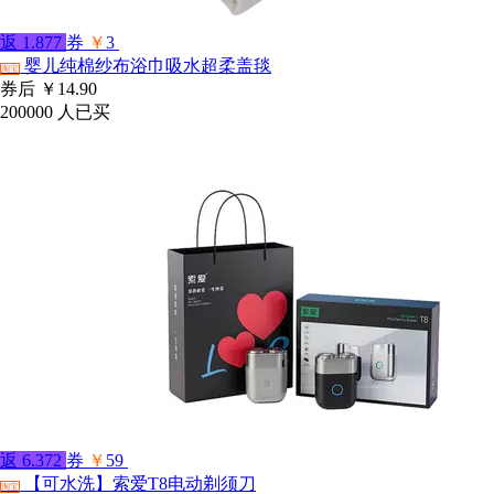
返
1.877
券
￥
3
婴儿纯棉纱布浴巾吸水超柔盖毯
淘宝
券后
￥14.90
200000
人已买
返
6.372
券
￥
59
【可水洗】索爱T8电动剃须刀
淘宝