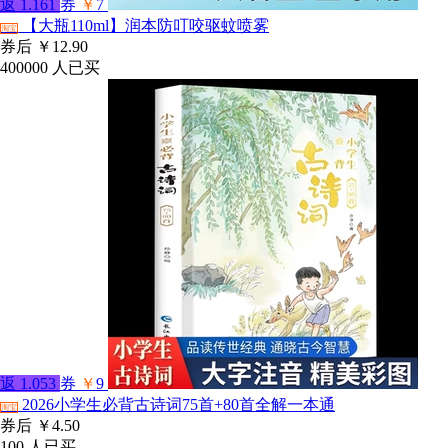
返
1.161
券
￥
7
【大瓶110ml】润本防叮咬驱蚊喷雾
淘宝
券后
￥12.90
400000
人已买
返
1.053
券
￥
9
2026小学生必背古诗词75首+80首全解一本通
淘宝
券后
￥4.50
100
人已买