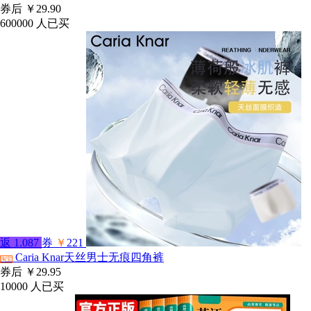
券后
￥29.90
600000
人已买
返
1.087
券
￥
221
Caria Knar天丝男士无痕四角裤
淘宝
券后
￥29.95
10000
人已买