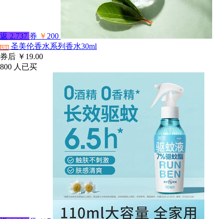
返
2.737
券
￥
200
圣美伦香水系列香水30ml
淘宝
券后
￥19.00
800
人已买