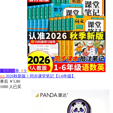
返
1.357
券
￥
9
2026秋新版！同步课堂笔记【1-6年级】
淘宝
券后
￥5.80
1000
人已买