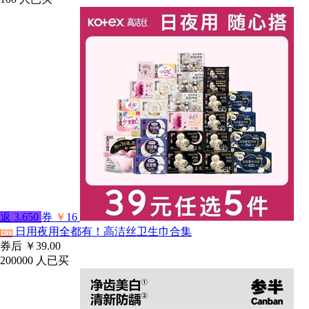
返
3.650
券
￥
16
日用夜用全都有！高洁丝卫生巾合集
淘宝
券后
￥39.00
200000
人已买