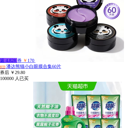
返
4.828
券
￥
170
潘达熊猫小白眼膜合集60片
淘宝
券后
￥29.80
100000
人已买