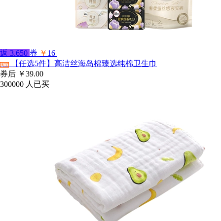
返
3.650
券
￥
16
【任选5件】高洁丝海岛棉臻选纯棉卫生巾
淘宝
券后
￥39.00
300000
人已买