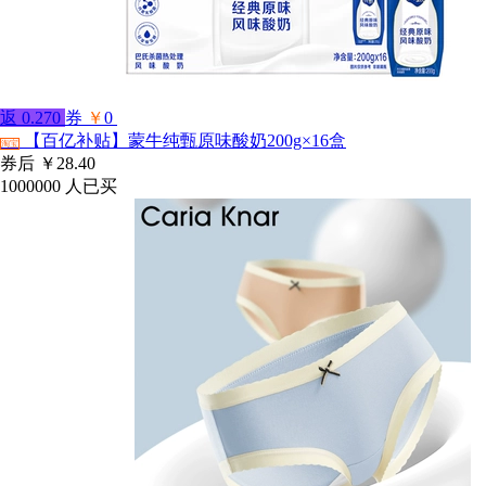
返
0.270
券
￥
0
【百亿补贴】蒙牛纯甄原味酸奶200g×16盒
淘宝
券后
￥28.40
1000000
人已买