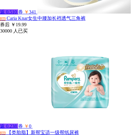
返
0.510
券
￥
341
Caria Knar女生中腰加长裆透气三角裤
淘宝
券后
￥19.99
30000
人已买
返
0.238
券
￥
0
【类胎脂】新帮宝适一级帮纸尿裤
淘宝