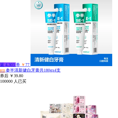
返
4.303
券
￥
77
参半清新健白牙膏共180gx4支
淘宝
券后
￥39.80
100000
人已买