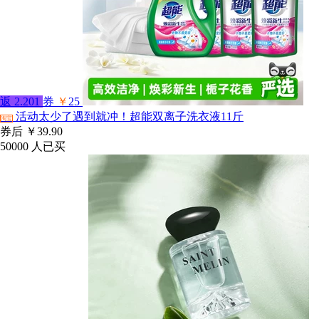
返
2.201
券
￥
25
活动太少了遇到就冲！超能双离子洗衣液11斤
淘宝
券后
￥39.90
50000
人已买