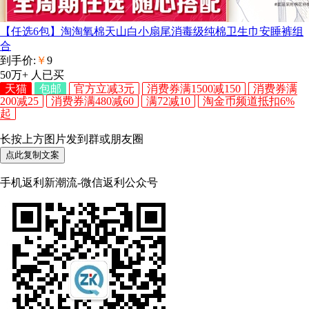
【任选6包】淘淘氧棉天山白小扇尾消毒级纯棉卫生巾安睡裤组
合
到手价:
￥
9
50万+
人已买
天猫
包邮
官方立减3元
消费券满1500减150
消费券满
200减25
消费券满480减60
满72减10
淘金币频道抵扣6%
起
长按上方图片发到群或朋友圈
点此复制文案
手机返利新潮流-微信返利公众号