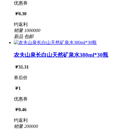
优惠券
￥
0.30
约返利
销量
1000000
新品
包邮
农夫山泉长白山天然矿泉水380ml*30瓶
￥
31.31
券后价
￥
1
优惠券
￥
0.46
约返利
销量
200000