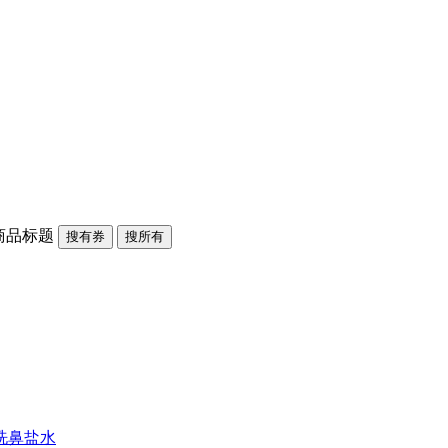
商品标题
搜有券
搜所有
洗鼻盐水