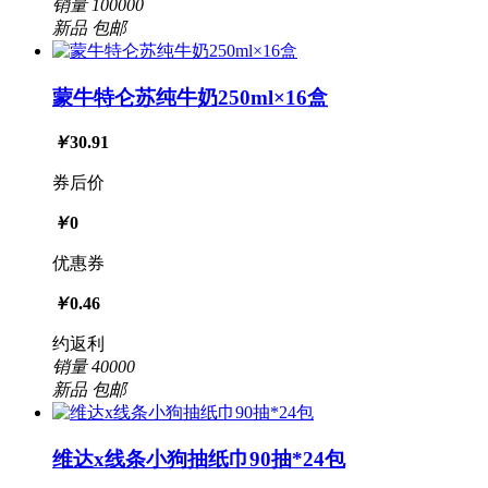
销量
100000
新品
包邮
蒙牛特仑苏纯牛奶250ml×16盒
￥
30.91
券后价
￥
0
优惠券
￥
0.46
约返利
销量
40000
新品
包邮
维达x线条小狗抽纸巾90抽*24包