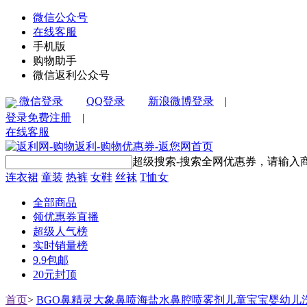
微信公众号
在线客服
手机版
购物助手
微信返利公众号
微信登录
QQ登录
新浪微博登录
|
登录
免费注册
|
在线客服
超级搜索-搜索全网优惠券，请输入
连衣裙
童装
热裤
女鞋
丝袜
T恤女
全部商品
领优惠券直播
超级人气榜
实时销量榜
9.9包邮
20元封顶
首页
>
BGO鼻精灵大象鼻喷海盐水鼻腔喷雾剂儿童宝宝婴幼儿