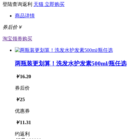
登陆查询返利
天猫
立即购买
商品详情
券后价￥
淘宝
领券购买
两瓶装更划算！洗发水护发素500ml/瓶任选
￥
16.20
券后价
￥
25
优惠券
￥
11.31
约返利