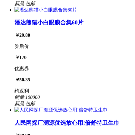
新品
包邮
潘达熊猫小白眼膜合集60片
￥
29.80
券后价
￥
170
优惠券
￥
50.35
约返利
销量
100000
新品
包邮
人民网探厂溯源优选放心用!倍舒特卫生巾