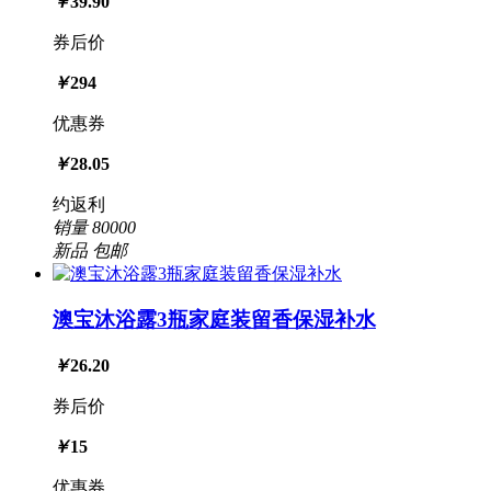
￥
39.90
券后价
￥
294
优惠券
￥
28.05
约返利
销量
80000
新品
包邮
澳宝沐浴露3瓶家庭装留香保湿补水
￥
26.20
券后价
￥
15
优惠券