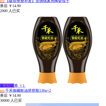
【破损免费补发】景德镇家用陶瓷筷子
淘宝
券后
￥14.90
2000
人已买
返
0.536
券
￥
1
千禾御藏蚝油挤挤瓶530g×2
淘宝
券后
￥14.90
30000
人已买