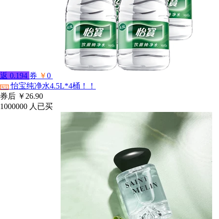
返
0.194
券
￥
0
怡宝纯净水4.5L*4桶！！
淘宝
券后
￥26.90
1000000
人已买