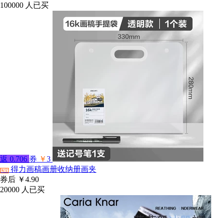
100000
人已买
返
0.706
券
￥
3
得力画稿画册收纳册画夹
淘宝
券后
￥4.90
20000
人已买