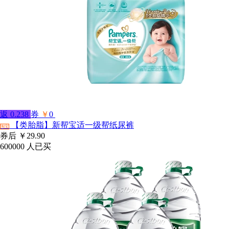
返
0.238
券
￥
0
【类胎脂】新帮宝适一级帮纸尿裤
淘宝
券后
￥29.90
600000
人已买