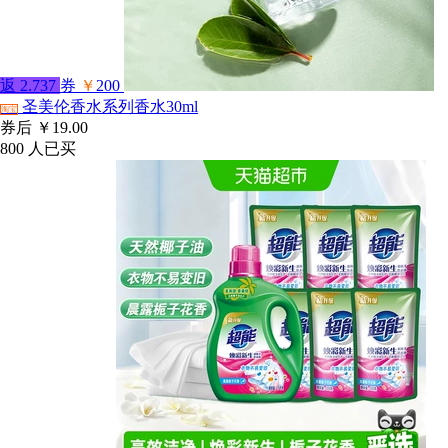
返
2.737
券
￥
200
圣美伦香水系列香水30ml
淘宝
券后
￥19.00
800
人已买