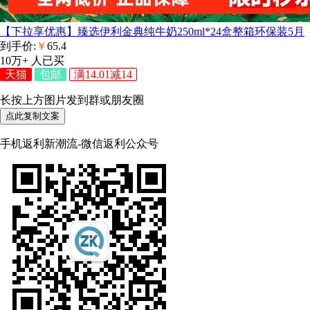
【下拉享优惠】臻选伊利金典纯牛奶250ml*24盒整箱环保装5月
到手价:
￥
65.4
10万+
人已买
天猫
包邮
满14.01减14
长按上方图片发到群或朋友圈
点此复制文案
手机返利新潮流-微信返利公众号