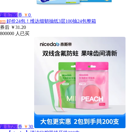
返
0.786
券
￥
0
好价24包！维达细韧抽纸3层100抽24包整箱
淘宝
券后
￥31.20
800000
人已买
返
1.729
券
￥
30