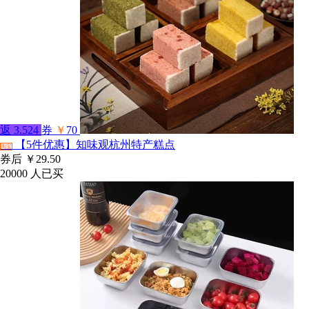
返
3.524
券
￥
70
【5件优惠】知味观杭州特产糕点
淘宝
券后
￥29.50
20000
人已买