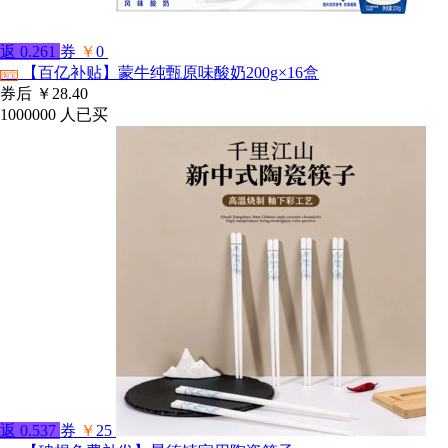
返
0.261
券
￥
0
【百亿补贴】蒙牛纯甄原味酸奶200g×16盒
淘宝
券后
￥28.40
1000000
人已买
返
0.537
券
￥
25