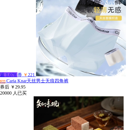
返
1.078
券
￥
221
Caria Knar天丝男士无痕四角裤
淘宝
券后
￥29.95
20000
人已买