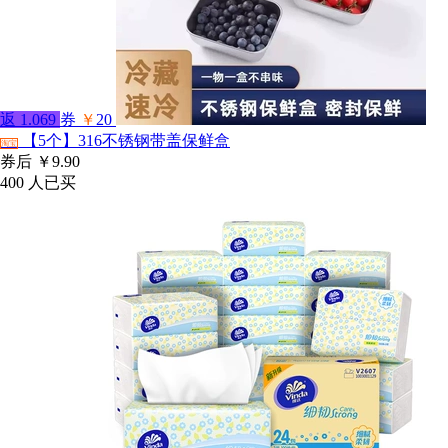
返
1.069
券
￥
20
【5个】316不锈钢带盖保鲜盒
淘宝
券后
￥9.90
400
人已买