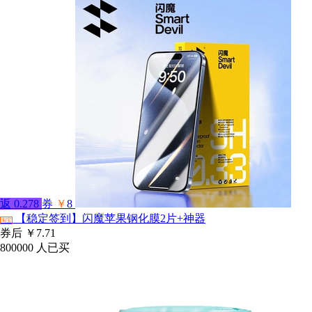
返
0.278
券
￥
8
【稳定签到】闪魔苹果钢化膜2片+神器
淘宝
券后
￥7.71
800000
人已买