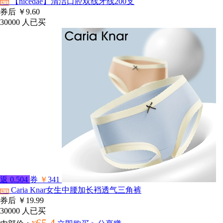
【nicedae】清洁口腔双线牙线200支
淘宝
券后
￥9.60
30000
人已买
返
0.504
券
￥
341
Caria Knar女生中腰加长裆透气三角裤
淘宝
券后
￥19.99
30000
人已买
65.4