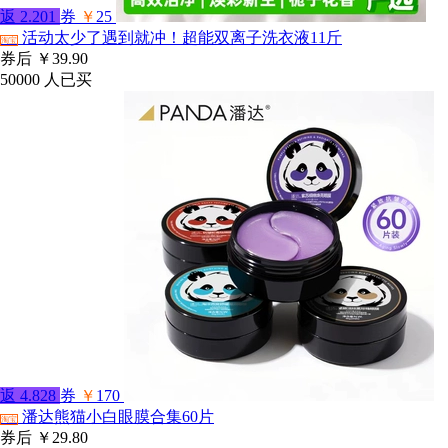
返
2.201
券
￥
25
活动太少了遇到就冲！超能双离子洗衣液11斤
淘宝
券后
￥39.90
50000
人已买
返
4.828
券
￥
170
潘达熊猫小白眼膜合集60片
淘宝
券后
￥29.80