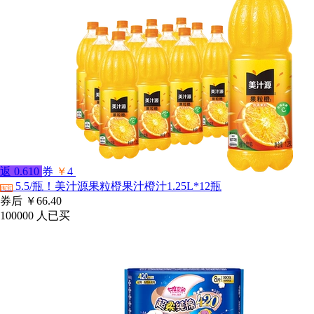
返
0.610
券
￥
4
5.5/瓶！美汁源果粒橙果汁橙汁1.25L*12瓶
淘宝
券后
￥66.40
100000
人已买