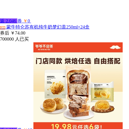
返
2.046
券
￥
0
蒙牛特仑苏有机纯牛奶梦幻盖250ml×24盒
淘宝
券后
￥74.00
700000
人已买