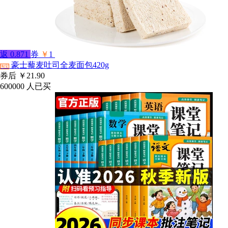
返
0.871
券
￥
1
豪士藜麦吐司全麦面包420g
淘宝
券后
￥21.90
600000
人已买