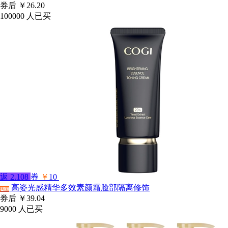
券后
￥26.20
100000
人已买
返
2.108
券
￥
10
高姿光感精华多效素颜霜脸部隔离修饰
淘宝
券后
￥39.04
9000
人已买