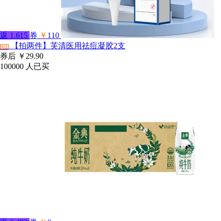
返
1.615
券
￥
110
【拍两件】芙清医用祛痘凝胶2支
淘宝
券后
￥29.90
100000
人已买