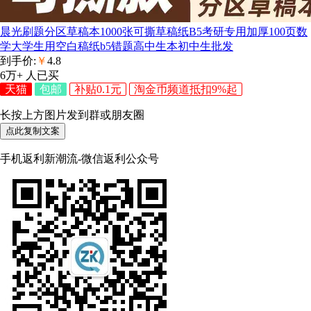
晨光刷题分区草稿本1000张可撕草稿纸B5考研专用加厚100页数
学大学生用空白稿纸b5错题高中生本初中生批发
到手价:
￥
4.8
6万+
人已买
天猫
包邮
补贴0.1元
淘金币频道抵扣9%起
长按上方图片发到群或朋友圈
点此复制文案
手机返利新潮流-微信返利公众号