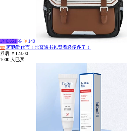
返
6.651
券
￥
140
蒋勤勤代言！比普通书包背着轻便多了！
淘宝
券后
￥123.00
1000
人已买