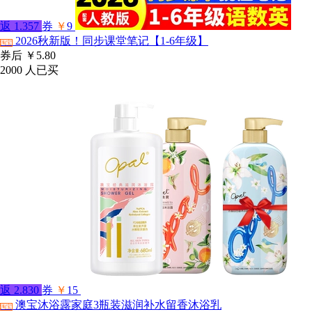
返
1.357
券
￥
9
2026秋新版！同步课堂笔记【1-6年级】
淘宝
券后
￥5.80
2000
人已买
返
2.830
券
￥
15
澳宝沐浴露家庭3瓶装滋润补水留香沐浴乳
淘宝