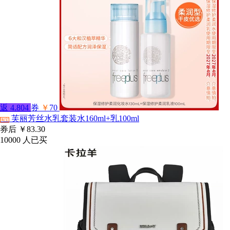
返
4.804
券
￥
70
芙丽芳丝水乳套装水160ml+乳100ml
淘宝
券后
￥83.30
10000
人已买