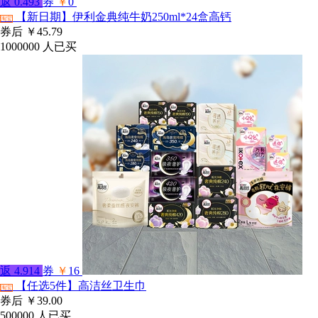
返
0.493
券
￥
0
【新日期】伊利金典纯牛奶250ml*24盒高钙
淘宝
券后
￥45.79
1000000
人已买
返
4.914
券
￥
16
【任选5件】高洁丝卫生巾
淘宝
券后
￥39.00
500000
人已买