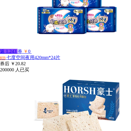
返
1.243
券
￥
0
七度空间夜用420mm*24片
淘宝
券后
￥20.82
200000
人已买