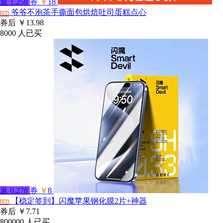
返
1.258
券
￥
18
爷爷不泡茶手撕面包烘焙吐司蛋糕点心
淘宝
券后
￥13.98
8000
人已买
返
0.278
券
￥
8
【稳定签到】闪魔苹果钢化膜2片+神器
淘宝
券后
￥7.71
800000
人已买