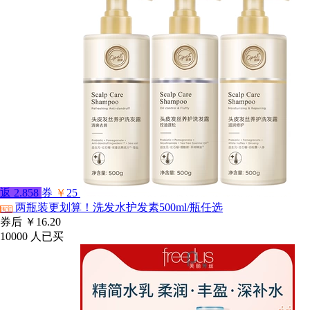
返
2.858
券
￥
25
两瓶装更划算！洗发水护发素500ml/瓶任选
淘宝
券后
￥16.20
10000
人已买