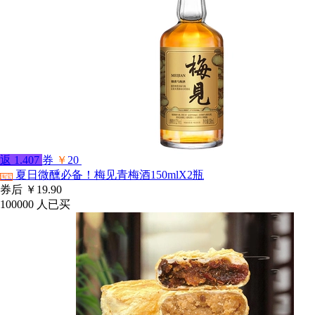
返
1.407
券
￥
20
夏日微醺必备！梅见青梅酒150mlX2瓶
淘宝
券后
￥19.90
100000
人已买