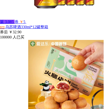
返
3.085
券
￥
5
乌苏啤酒330ml*12罐整箱
淘宝
券后
￥32.90
100000
人已买