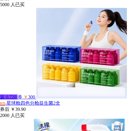
5000
人已买
返
0.720
券
￥
300
星球舱四色分舱益生菌2盒
淘宝
券后
￥39.90
2000
人已买