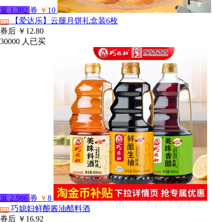
返
1.382
券
￥
10
【爱达乐】云腿月饼礼盒装6枚
淘宝
券后
￥12.80
30000
人已买
返
2.986
券
￥
8
巧媳妇鲜酿酱油醋料酒
淘宝
券后
￥16.92