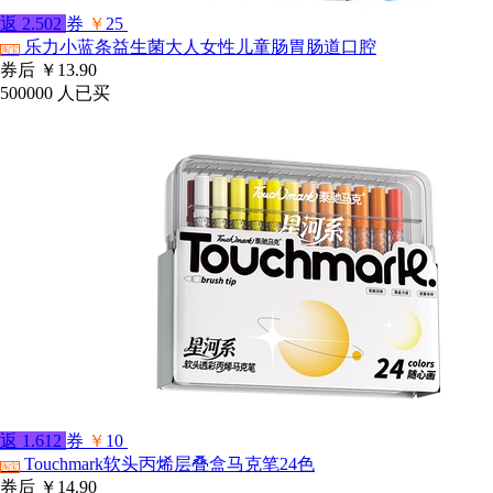
返
2.502
券
￥
25
乐力小蓝条益生菌大人女性儿童肠胃肠道口腔
淘宝
券后
￥13.90
500000
人已买
返
1.612
券
￥
10
Touchmark软头丙烯层叠盒马克笔24色
淘宝
券后
￥14.90