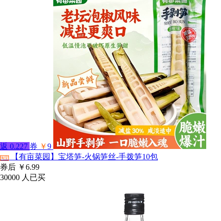
返
0.227
券
￥
9
【有亩菜园】宝塔笋-火锅笋丝-手拨笋10包
淘宝
券后
￥6.99
30000
人已买