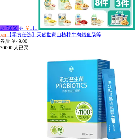
返
7.056
券
￥
111
【零食任选】天然世家山楂棒牛肉鳕鱼肠等
淘宝
券后
￥49.00
30000
人已买