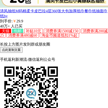
清风抽纸M码棉柔卡皮巴拉4层360张大包加厚纸巾餐巾纸抽面巾
纸by
到手价:
￥
29.9
40万+
人已买
天猫
包邮
补贴10元
消费券满1500减150
消费券满200减
25
消费券满480减60
淘金币频道抵扣1%起
长按上方图片发到群或朋友圈
点此复制文案
手机返利新潮流-微信返利公众号