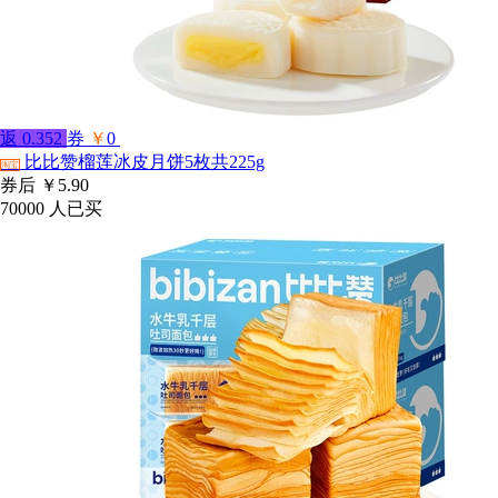
返
0.352
券
￥
0
比比赞榴莲冰皮月饼5枚共225g
淘宝
券后
￥5.90
70000
人已买