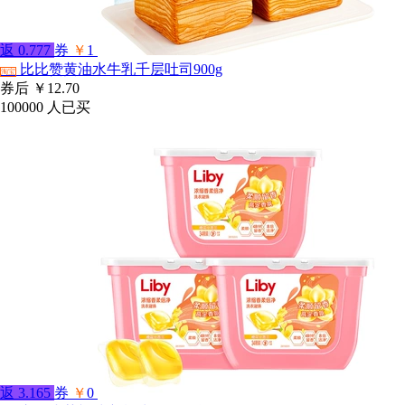
返
0.777
券
￥
1
比比赞黄油水牛乳千层吐司900g
淘宝
券后
￥12.70
100000
人已买
返
3.165
券
￥
0