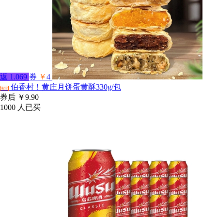
返
1.069
券
￥
4
伯香村！黄庄月饼蛋黄酥330g/包
淘宝
券后
￥9.90
1000
人已买