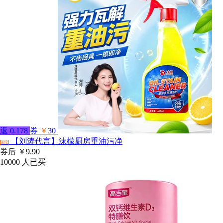
返
0.178
券
￥
30
【刘涛代言】沫檬厨房重油污净
淘宝
券后
￥9.90
10000
人已买