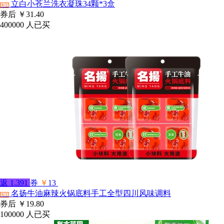
立白小苍兰洗衣凝珠34颗*3盒
淘宝
券后
￥31.40
400000
人已买
返
1.391
券
￥
13
名扬牛油麻辣火锅底料手工全型四川风味调料
淘宝
券后
￥19.80
100000
人已买