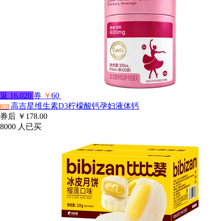
返
16.020
券
￥
60
高吉星维生素D3柠檬酸钙孕妇液体钙
淘宝
券后
￥178.00
8000
人已买