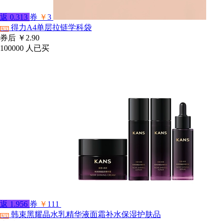
返
0.313
券
￥
3
得力A4单层拉链学科袋
淘宝
券后
￥2.90
100000
人已买
返
1.956
券
￥
111
韩束黑耀晶水乳精华液面霜补水保湿护肤品
淘宝