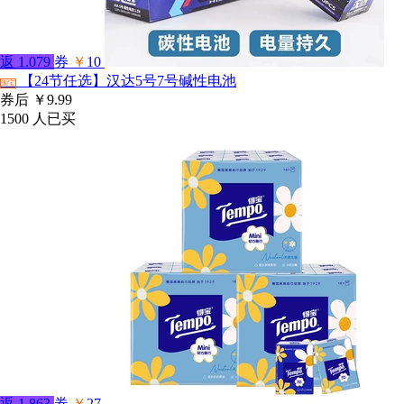
返
1.079
券
￥
10
【24节任选】汉达5号7号碱性电池
淘宝
券后
￥9.99
1500
人已买
返
1.863
券
￥
27