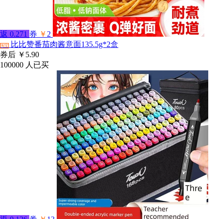
返
0.271
券
￥
2
比比赞番茄肉酱意面135.5g*2盒
淘宝
券后
￥5.90
100000
人已买