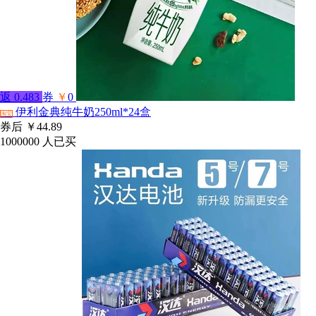
返
0.483
券
￥
0
伊利金典纯牛奶250ml*24盒
淘宝
券后
￥44.89
1000000
人已买