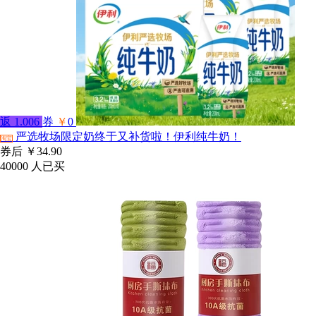
返
1.006
券
￥
0
严选牧场限定奶终于又补货啦！伊利纯牛奶！
淘宝
券后
￥34.90
40000
人已买