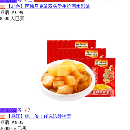
返
0.126
券
￥
13
【24色】丙烯马克笔双头学生绘画水彩笔
淘宝
券后
￥6.99
8500
人已买
返
0.652
券
￥
7
【乌江】统一价！任选涪陵榨菜
淘宝
券后
￥9.05
30000
人已买