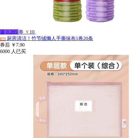
返
0.285
券
￥
10
厨房清洁！竹节绒懒人手撕抹布1卷20条
淘宝
券后
￥7.90
6000
人已买