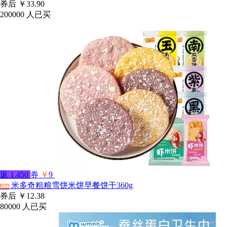
券后
￥33.90
200000
人已买
返
1.450
券
￥
9
米多奇粗粮雪饼米饼早餐饼干360g
淘宝
券后
￥12.38
80000
人已买