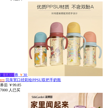
返
1.833
券
￥
30
贝亲宽口径彩绘PPSU双把手奶瓶
淘宝
券后
￥99.85
7000
人已买