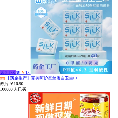
返
2.738
券
￥
18
【药企生产】完美呵护蚕丝蛋白卫生巾
淘宝
券后
￥16.90
100000
人已买