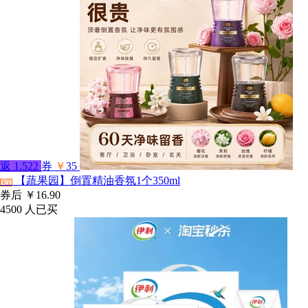
返
1.522
券
￥
35
【蔬果园】倒置精油香氛1个350ml
淘宝
券后
￥16.90
4500
人已买