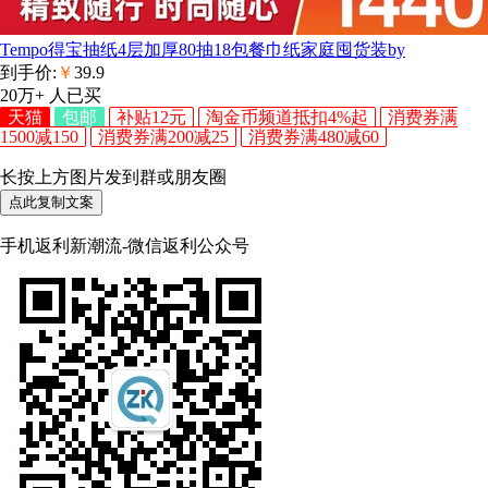
Tempo得宝抽纸4层加厚80抽18包餐巾纸家庭囤货装by
到手价:
￥
39.9
20万+
人已买
天猫
包邮
补贴12元
淘金币频道抵扣4%起
消费券满
1500减150
消费券满200减25
消费券满480减60
长按上方图片发到群或朋友圈
点此复制文案
手机返利新潮流-微信返利公众号