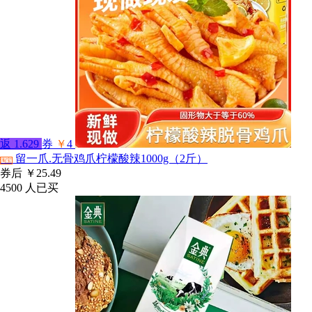
返
1.629
券
￥
4
留一爪.无骨鸡爪柠檬酸辣1000g（2斤）
淘宝
券后
￥25.49
4500
人已买