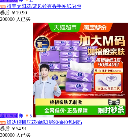
得宝太阳花/蓝风铃有香手帕纸54包
淘宝
券后
￥19.90
200000
人已买
返
0.504
券
￥
5
维达棉韧压花抽纸3层90抽40包M码
淘宝
券后
￥54.91
300000
人已买