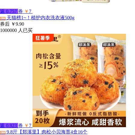
返
0.757
券
￥
7
天猫榜1~！植护内衣洗衣液500g
淘宝
券后
￥9.90
1000000
人已买
返
0.923
券
￥
7
9.8亓【郑溪里】肉松小贝海苔4盒16个
淘宝