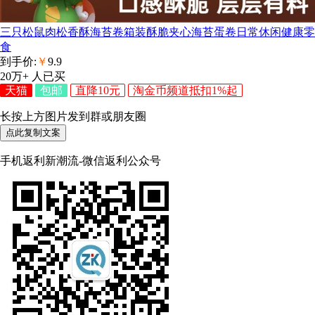
三只松鼠肉松香酥海苔卷箱装酥脆夹心海苔蛋卷日常休闲健康零
食
到手价:
￥
9.9
20万+
人已买
天猫
包邮
直降10元
淘金币频道抵扣1%起
长按上方图片发到群或朋友圈
点此复制文案
手机返利新潮流-微信返利公众号