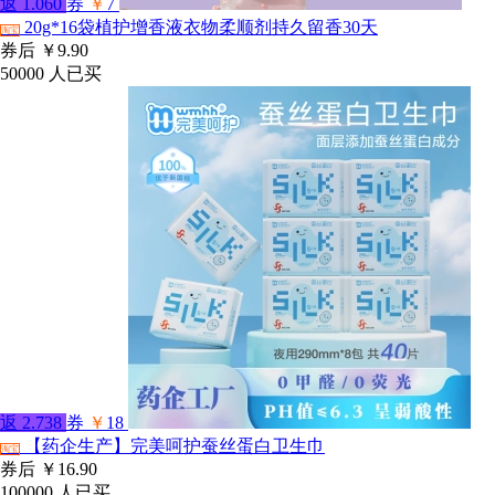
返
1.060
券
￥
7
20g*16袋植护增香液衣物柔顺剂持久留香30天
淘宝
券后
￥9.90
50000
人已买
返
2.738
券
￥
18
【药企生产】完美呵护蚕丝蛋白卫生巾
淘宝
券后
￥16.90
100000
人已买