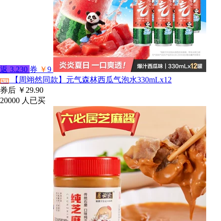
返
3.230
券
￥
9
【周翊然同款】元气森林西瓜气泡水330mLx12
淘宝
券后
￥29.90
20000
人已买