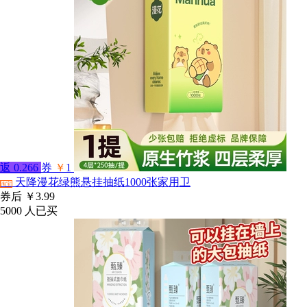
返
0.266
券
￥
1
天降漫花绿熊悬挂抽纸1000张家用卫
淘宝
券后
￥3.99
5000
人已买