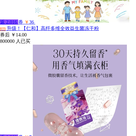
返
2.016
券
￥
36
升级！【仁和】高纤多维全效益生菌冻干粉
淘宝
券后
￥14.00
800000
人已买