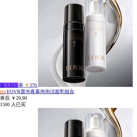
返
1.615
券
￥
370
EOVR晨光夜幕泡泡洁面乳组合
淘宝
券后
￥29.90
1500
人已买