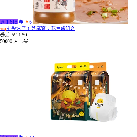
返
1.615
券
￥
6
补贴来了！芝麻酱，花生酱组合
淘宝
券后
￥11.50
50000
人已买