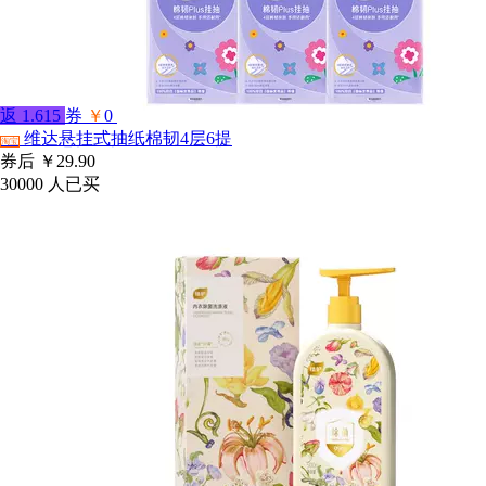
返
1.615
券
￥
0
维达悬挂式抽纸棉韧4层6提
淘宝
券后
￥29.90
30000
人已买