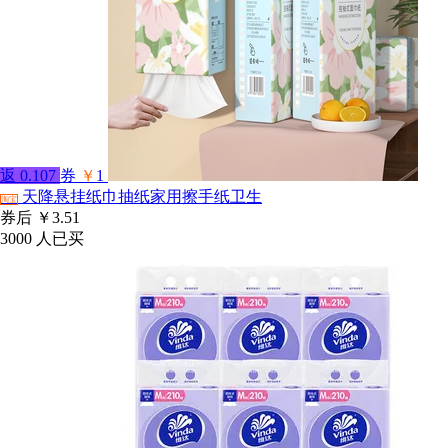
返
0.107
券
￥
1
天降悬挂纸巾抽纸家用擦手纸卫生
淘宝
券后
￥3.51
3000
人已买