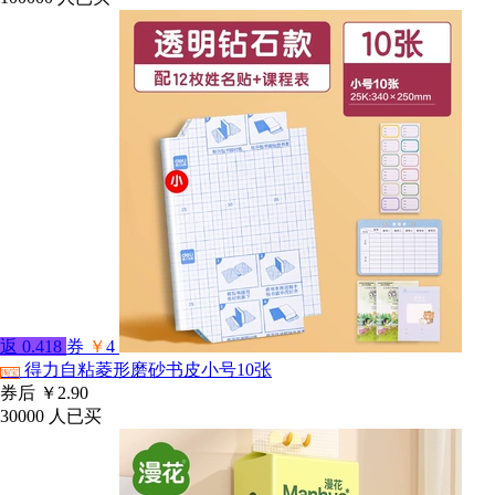
返
0.418
券
￥
4
得力自粘菱形磨砂书皮小号10张
淘宝
券后
￥2.90
30000
人已买