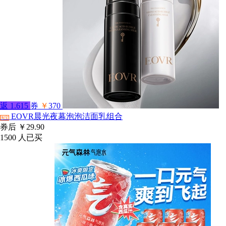
返
1.615
券
￥
370
EOVR晨光夜幕泡泡洁面乳组合
淘宝
券后
￥29.90
1500
人已买