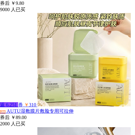
券后
￥9.80
9000
人已买
返
6.251
券
￥
310
AUTU湿敷膜片敷脸专用可拉伸
淘宝
券后
￥89.00
2000
人已买