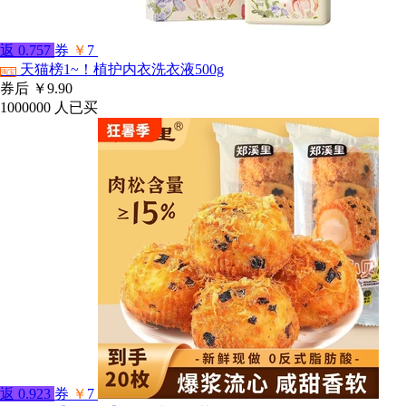
返
0.757
券
￥
7
天猫榜1~！植护内衣洗衣液500g
淘宝
券后
￥9.90
1000000
人已买
返
0.923
券
￥
7