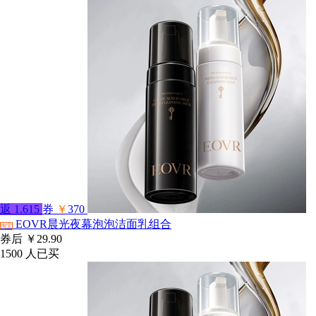
返
1.615
券
￥
370
EOVR晨光夜幕泡泡洁面乳组合
淘宝
券后
￥29.90
1500
人已买