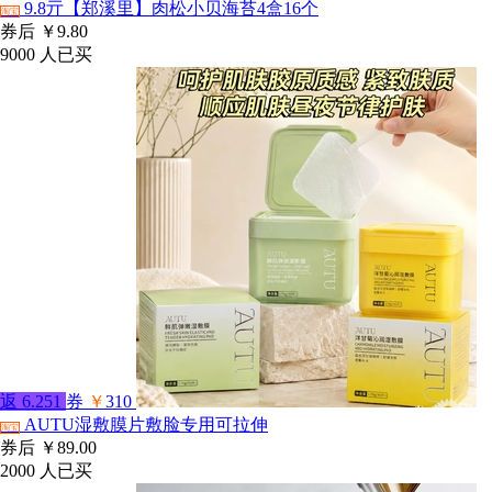
9.8亓【郑溪里】肉松小贝海苔4盒16个
淘宝
券后
￥9.80
9000
人已买
返
6.251
券
￥
310
AUTU湿敷膜片敷脸专用可拉伸
淘宝
券后
￥89.00
2000
人已买