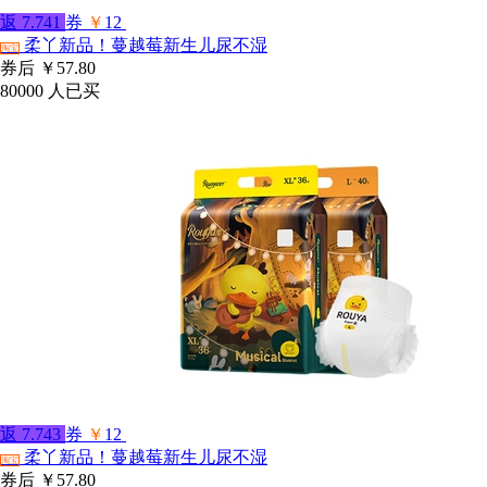
返
7.741
券
￥
12
柔丫新品！蔓越莓新生儿尿不湿
淘宝
券后
￥57.80
80000
人已买
返
7.743
券
￥
12
柔丫新品！蔓越莓新生儿尿不湿
淘宝
券后
￥57.80