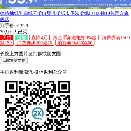
德佑抽纸乳霜纸云柔巾婴儿柔纸巾保湿柔纸巾100抽10包官方旗
舰店
到手价:
￥
35.9
30万+
人已买
天猫
包邮
直降4元
淘金币频道抵扣9%起
消费券满1500
减150
消费券满200减25
消费券满480减60
长按上方图片发到群或朋友圈
点此复制文案
手机返利新潮流-微信返利公众号