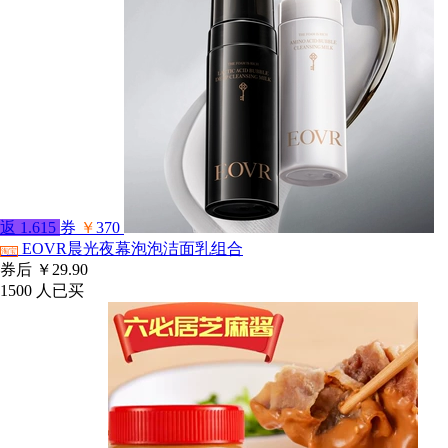
返
1.615
券
￥
370
EOVR晨光夜幕泡泡洁面乳组合
淘宝
券后
￥29.90
1500
人已买