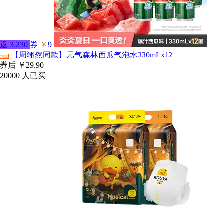
返
3.230
券
￥
9
【周翊然同款】元气森林西瓜气泡水330mLx12
淘宝
券后
￥29.90
20000
人已买