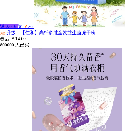
返
2.016
券
￥
36
升级！【仁和】高纤多维全效益生菌冻干粉
淘宝
券后
￥14.00
800000
人已买