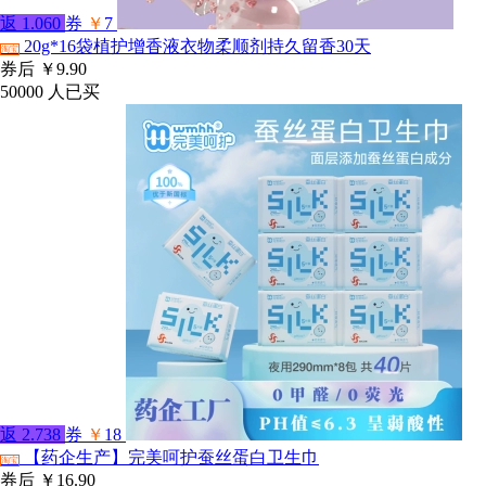
返
1.060
券
￥
7
20g*16袋植护增香液衣物柔顺剂持久留香30天
淘宝
券后
￥9.90
50000
人已买
返
2.738
券
￥
18
【药企生产】完美呵护蚕丝蛋白卫生巾
淘宝
券后
￥16.90