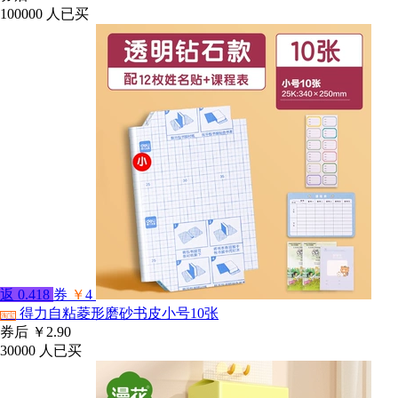
100000
人已买
返
0.418
券
￥
4
得力自粘菱形磨砂书皮小号10张
淘宝
券后
￥2.90
30000
人已买