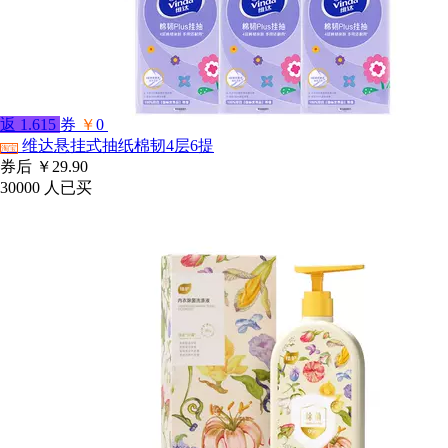
返
1.615
券
￥
0
维达悬挂式抽纸棉韧4层6提
淘宝
券后
￥29.90
30000
人已买