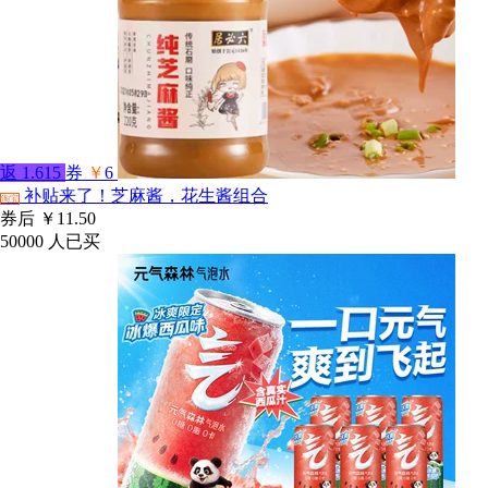
返
1.615
券
￥
6
补贴来了！芝麻酱，花生酱组合
淘宝
券后
￥11.50
50000
人已买