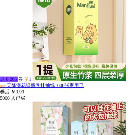
返
0.266
券
￥
1
天降漫花绿熊悬挂抽纸1000张家用卫
淘宝
券后
￥3.99
5000
人已买