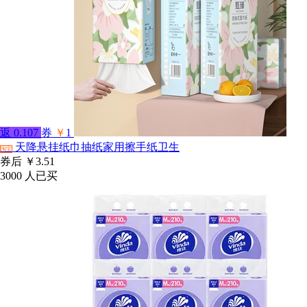
返
0.107
券
￥
1
天降悬挂纸巾抽纸家用擦手纸卫生
淘宝
券后
￥3.51
3000
人已买