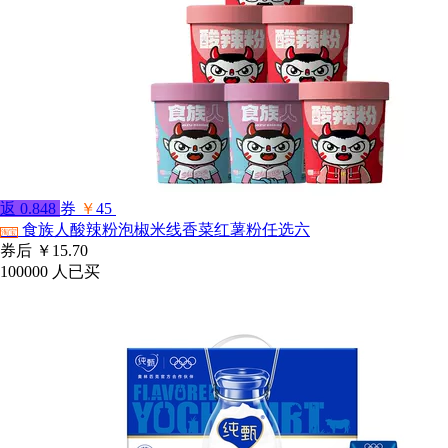
返
0.848
券
￥
45
食族人酸辣粉泡椒米线香菜红薯粉任选六
淘宝
券后
￥15.70
100000
人已买