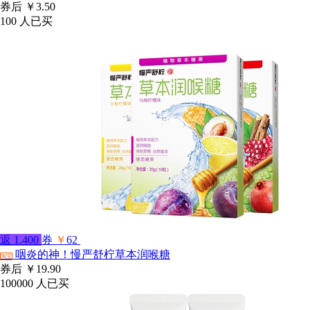
券后
￥3.50
100
人已买
返
1.400
券
￥
62
咽炎的神！慢严舒柠草本润喉糖
淘宝
券后
￥19.90
100000
人已买