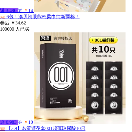
返
3.490
券
￥
14
6包！澳贝闭眼熊棉柔巾纯新疆棉！
淘宝
券后
￥34.62
100000
人已买
返
0.983
券
￥
10
【3.9】名流避孕套001超薄玻尿酸10只
淘宝