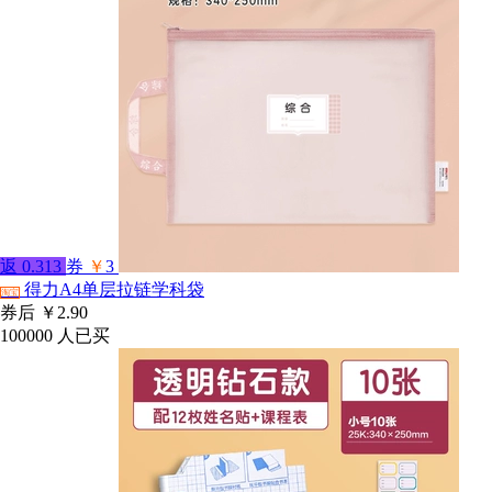
返
0.313
券
￥
3
得力A4单层拉链学科袋
淘宝
券后
￥2.90
100000
人已买