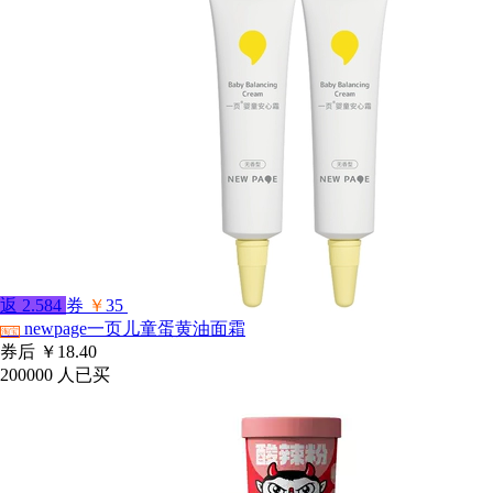
返
2.584
券
￥
35
newpage一页儿童蛋黄油面霜
淘宝
券后
￥18.40
200000
人已买