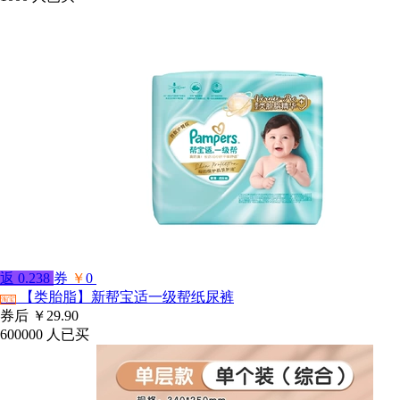
返
0.238
券
￥
0
【类胎脂】新帮宝适一级帮纸尿裤
淘宝
券后
￥29.90
600000
人已买