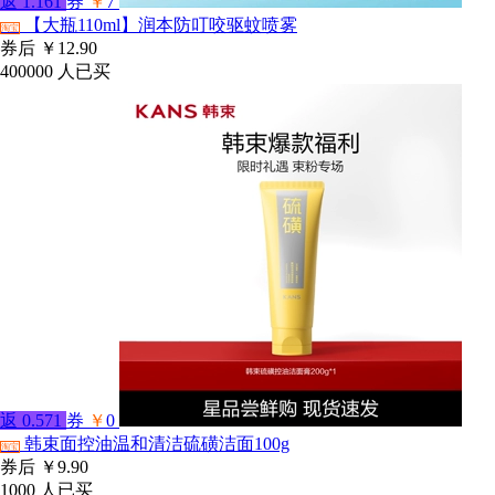
返
1.161
券
￥
7
【大瓶110ml】润本防叮咬驱蚊喷雾
淘宝
券后
￥12.90
400000
人已买
返
0.571
券
￥
0
韩束面控油温和清洁硫磺洁面100g
淘宝
券后
￥9.90
1000
人已买