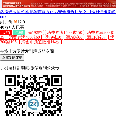
名流玻尿酸超薄避孕套官方正品安全旗舰店男女用延时情趣颗粒
003
到手价:
￥
12.9
40万+
人已买
天猫
包邮
满19减7
消费券满1500减150
消费券满200减
25
消费券满480减60
满79减50
满79减60
满110减37
满
300减105
淘金币频道抵扣1%起
长按上方图片发到群或朋友圈
点此复制文案
手机返利新潮流-微信返利公众号