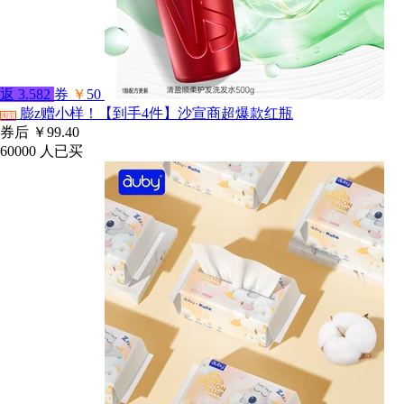
返
3.582
券
￥
50
膨z赠小样！【到手4件】沙宣商超爆款红瓶
淘宝
券后
￥99.40
60000
人已买