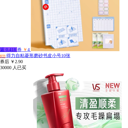
返
0.418
券
￥
4
得力自粘菱形磨砂书皮小号10张
淘宝
券后
￥2.90
30000
人已买