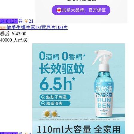
返
8.127
券
￥
21
健美生维生素D3营养片100片
淘宝
券后
￥43.00
40000
人已买