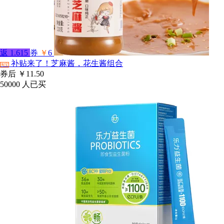
返
1.615
券
￥
6
补贴来了！芝麻酱，花生酱组合
淘宝
券后
￥11.50
50000
人已买