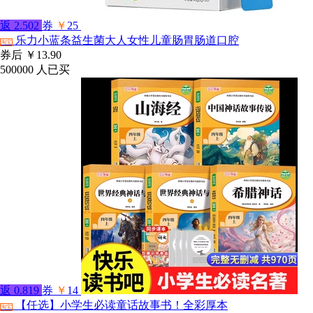
返
2.502
券
￥
25
乐力小蓝条益生菌大人女性儿童肠胃肠道口腔
淘宝
券后
￥13.90
500000
人已买
返
0.819
券
￥
14
【任选】小学生必读童话故事书！全彩厚本
淘宝