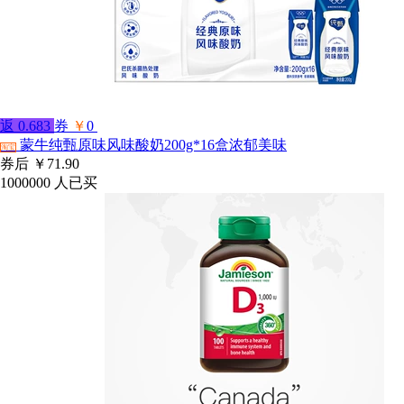
返
0.683
券
￥
0
蒙牛纯甄原味风味酸奶200g*16盒浓郁美味
淘宝
券后
￥71.90
1000000
人已买