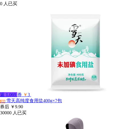
0
人已买
返
1.069
券
￥
3
雪天高纯度食用盐400g×7包
淘宝
券后
￥9.90
30000
人已买