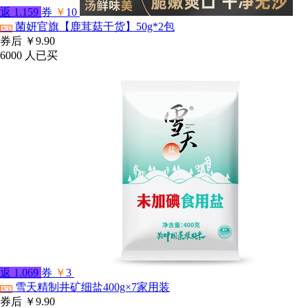
返
1.159
券
￥
10
菌妍官旗【鹿茸菇干货】50g*2包
淘宝
券后
￥9.90
6000
人已买
返
1.069
券
￥
3
雪天精制井矿细盐400g×7家用装
淘宝
券后
￥9.90