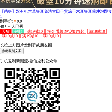
【菌妍】双有机本草银耳免洗古田干货冻干木耳银耳羹冲泡即食
1
到手价:
￥
9.9
40万+
人已买
天猫
包邮
满19减10
淘金币频道抵扣1%起
满19减10
满19减10
满19减10
满19减10
长按上方图片发到群或朋友圈
点此复制文案
手机返利新潮流-微信返利公众号