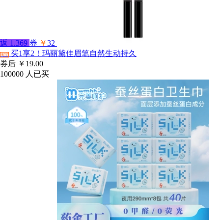
返
1.369
券
￥
32
买1享2！玛丽黛佳眉笔自然生动持久
淘宝
券后
￥19.00
100000
人已买