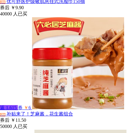
优可舒医护级敏肌悬挂式洗脸巾150抽
淘宝
券后
￥9.90
40000
人已买
返
1.615
券
￥
6
补贴来了！芝麻酱，花生酱组合
淘宝
券后
￥11.50
50000
人已买