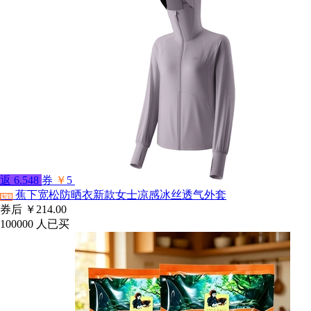
返
6.548
券
￥
5
蕉下宽松防晒衣新款女士凉感冰丝透气外套
淘宝
券后
￥214.00
100000
人已买