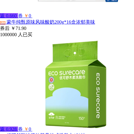
返
0.660
券
￥
0
蒙牛纯甄原味风味酸奶200g*16盒浓郁美味
淘宝
券后
￥71.90
1000000
人已买
返
0.928
券
￥
0