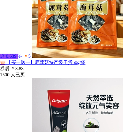
返
0.639
券
￥
5
【买一送一】鹿茸菇特产级干货50g/袋
淘宝
券后
￥8.88
1500
人已买