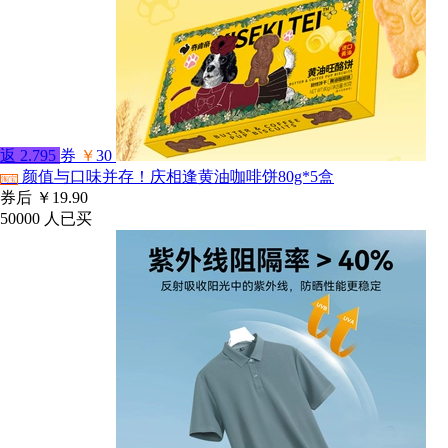
返
2.795
券
￥
30
颜值与口味并存！庆相逢黄油咖啡饼80g*5盒
淘宝
券后
￥19.90
50000
人已买