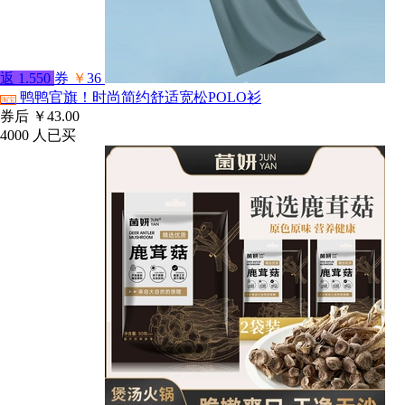
返
1.550
券
￥
36
鸭鸭官旗！时尚简约舒适宽松POLO衫
淘宝
券后
￥43.00
4000
人已买