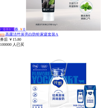
返
1.138
券
￥
0
高露洁竹炭亮白防蛀家庭套装A
淘宝
券后
￥15.80
100000
人已买