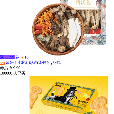
返
1.159
券
￥
10
菌妍！七彩山珍菌汤包40g*3包
淘宝
券后
￥9.90
100000
人已买