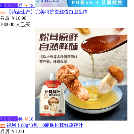
返
2.738
券
￥
18
【药企生产】完美呵护蚕丝蛋白卫生巾
淘宝
券后
￥16.90
100000
人已买
返
0.410
券
￥
18
福利！60g*3包！0脂肪松茸鲜凉拌汁
淘宝
券后
￥1.90