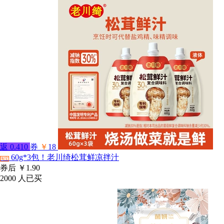
返
0.410
券
￥
18
60g*3包！老川绮松茸鲜凉拌汁
淘宝
券后
￥1.90
2000
人已买