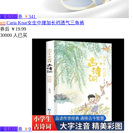
返
0.510
券
￥
341
Caria Knar女生中腰加长裆透气三角裤
淘宝
券后
￥19.99
30000
人已买
返
1.053
券
￥
9