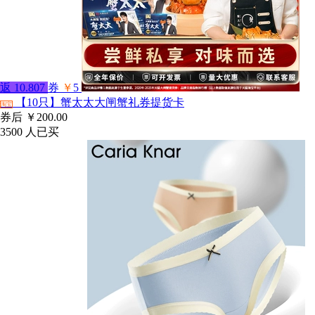
返
10.807
券
￥
5
【10只】蟹太太大闸蟹礼券提货卡
淘宝
券后
￥200.00
3500
人已买