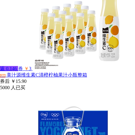
返
0.146
券
￥
3
美汁源维生素C清橙柠柚果汁小瓶整箱
淘宝
券后
￥15.90
5000
人已买