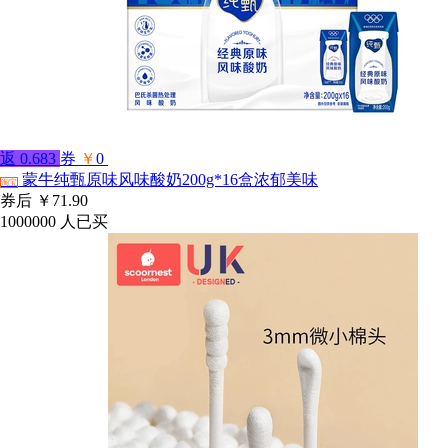
返
0.683
券
￥
0
蒙牛纯甄原味风味酸奶200g*16盒浓郁美味
淘宝
券后
￥71.90
1000000
人已买