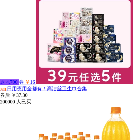
返
4.700
券
￥
16
日用夜用全都有！高洁丝卫生巾合集
淘宝
券后
￥37.30
200000
人已买