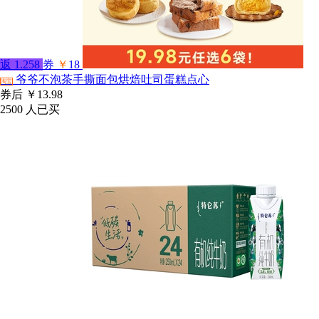
返
1.258
券
￥
18
爷爷不泡茶手撕面包烘焙吐司蛋糕点心
淘宝
券后
￥13.98
2500
人已买