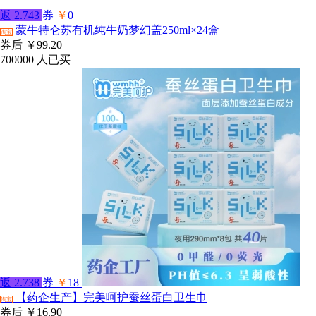
返
2.743
券
￥
0
蒙牛特仑苏有机纯牛奶梦幻盖250ml×24盒
淘宝
券后
￥99.20
700000
人已买
返
2.738
券
￥
18
【药企生产】完美呵护蚕丝蛋白卫生巾
淘宝
券后
￥16.90