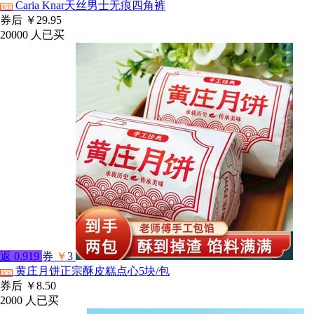
Caria Knar天丝男士无痕四角裤
淘宝
券后
￥29.95
20000
人已买
返
0.919
券
￥
3
黄庄月饼正宗酥皮糕点心5块/包
淘宝
券后
￥8.50
2000
人已买