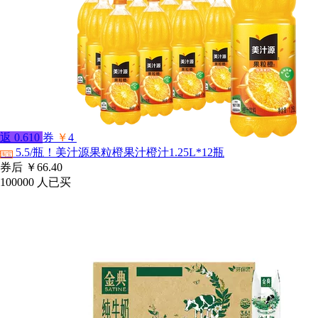
返
0.610
券
￥
4
5.5/瓶！美汁源果粒橙果汁橙汁1.25L*12瓶
淘宝
券后
￥66.40
100000
人已买