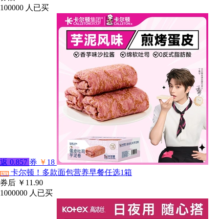
100000
人已买
返
0.857
券
￥
18
卡尔顿！多款面包营养早餐任选1箱
淘宝
券后
￥11.90
1000000
人已买