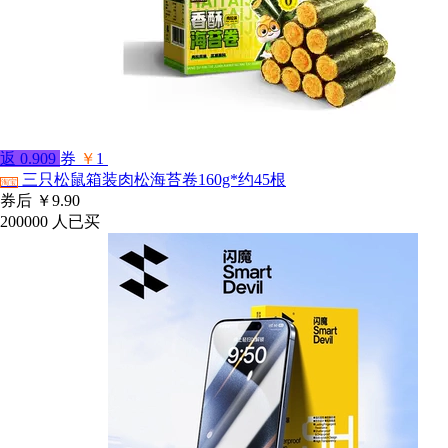
返
0.909
券
￥
1
三只松鼠箱装肉松海苔卷160g*约45根
淘宝
券后
￥9.90
200000
人已买