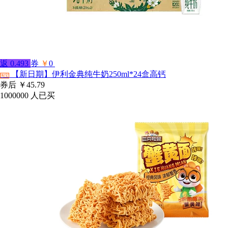
返
0.493
券
￥
0
【新日期】伊利金典纯牛奶250ml*24盒高钙
淘宝
券后
￥45.79
1000000
人已买