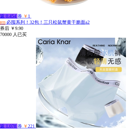
返
0.454
券
￥
1
必囤系列！32包！三只松鼠蟹黄干脆面a2
淘宝
券后
￥9.90
70000
人已买
返
1.078
券
￥
221