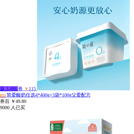
返
3.498
券
￥
115
简爱酸奶任选4*400g+3袋*100g父爱配方
淘宝
券后
￥49.80
9000
人已买