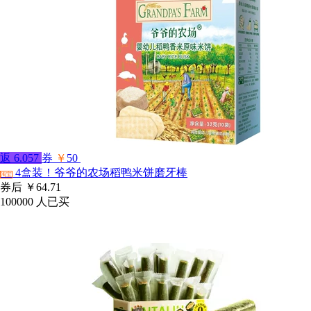
返
6.057
券
￥
50
4盒装！爷爷的农场稻鸭米饼磨牙棒
淘宝
券后
￥64.71
100000
人已买