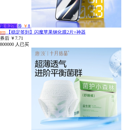
返
0.278
券
￥
8
【稳定签到】闪魔苹果钢化膜2片+神器
淘宝
券后
￥7.71
800000
人已买