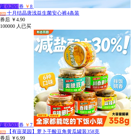
返
0.265
券
￥
8
十月结晶唐浅益生菌安心裤4条装
淘宝
券后
￥4.90
100000
人已买
返
0.503
券
￥
7
【有亩菜园】萝卜干酸豆角黄瓜罐装358克
淘宝
券后
￥6.99