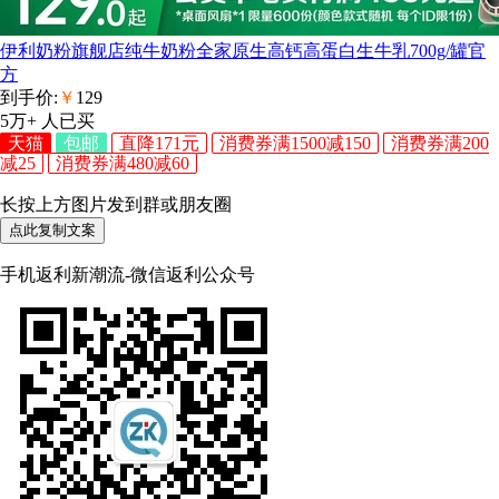
伊利奶粉旗舰店纯牛奶粉全家原生高钙高蛋白生牛乳700g/罐官
方
到手价:
￥
129
5万+
人已买
天猫
包邮
直降171元
消费券满1500减150
消费券满200
减25
消费券满480减60
长按上方图片发到群或朋友圈
点此复制文案
手机返利新潮流-微信返利公众号