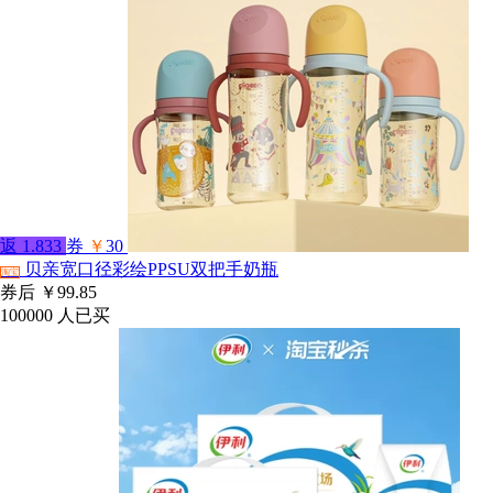
返
1.833
券
￥
30
贝亲宽口径彩绘PPSU双把手奶瓶
淘宝
券后
￥99.85
100000
人已买