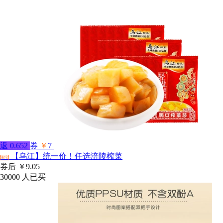
返
0.652
券
￥
7
【乌江】统一价！任选涪陵榨菜
淘宝
券后
￥9.05
30000
人已买