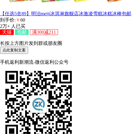
【任选5盒89】明治meiji冰淇淋旗舰店冰激凌雪糕冰糕冰棒包邮
到手价:
￥
60
2万+
人已买
天猫
包邮
满300减211
长按上方图片发到群或朋友圈
点此复制文案
手机返利新潮流-微信返利公众号