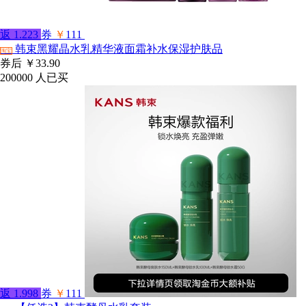
返
1.223
券
￥
111
韩束黑耀晶水乳精华液面霜补水保湿护肤品
淘宝
券后
￥33.90
200000
人已买
返
1.998
券
￥
111