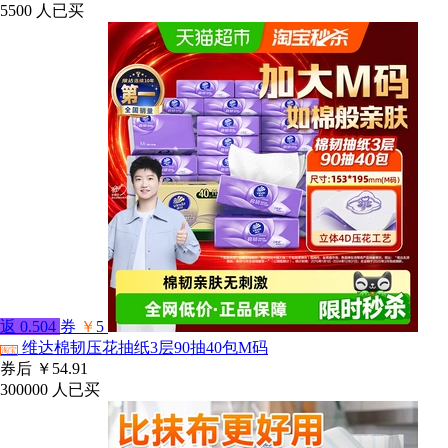
5500
人已买
返
0.504
券
￥
5
维达棉韧压花抽纸3层90抽40包M码
淘宝
券后
￥54.91
300000
人已买