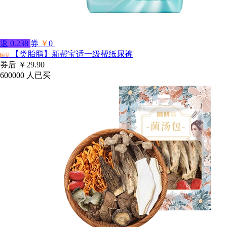
返
0.238
券
￥
0
【类胎脂】新帮宝适一级帮纸尿裤
淘宝
券后
￥29.90
600000
人已买