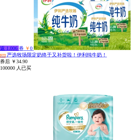
返
1.006
券
￥
0
严选牧场限定奶终于又补货啦！伊利纯牛奶！
淘宝
券后
￥34.90
100000
人已买