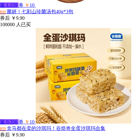
返
1.159
券
￥
10
菌妍！七彩山珍菌汤包40g*3包
淘宝
券后
￥9.90
100000
人已买
返
0.356
券
￥
10
盒马都在卖的沙琪玛！谷焙奇全蛋沙琪玛合集
淘宝
券后
￥9.90