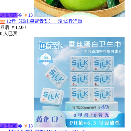
返
0.767
券
￥
13
12亓【砀山皇冠青梨】一箱4.5斤净重
淘宝
券后
￥12.00
0
人已买
返
2.738
券
￥
18