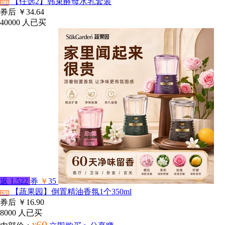
【任选2】韩束酵母水乳套装
淘宝
券后
￥34.64
40000
人已买
返
1.522
券
￥
35
【蔬果园】倒置精油香氛1个350ml
淘宝
券后
￥16.90
8000
人已买
60