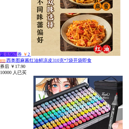
返
0.967
券
￥
2
西奥图麻酱红油鲜凉皮310克*7袋开袋即食
淘宝
券后
￥17.90
10000
人已买