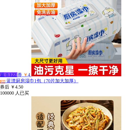
返
0.122
券
￥
4
蓝漂厨房湿巾1包（70片加大加厚）
淘宝
券后
￥4.50
100000
人已买