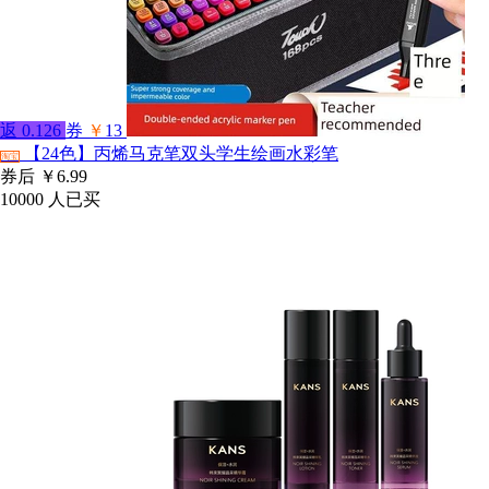
返
0.126
券
￥
13
【24色】丙烯马克笔双头学生绘画水彩笔
淘宝
券后
￥6.99
10000
人已买