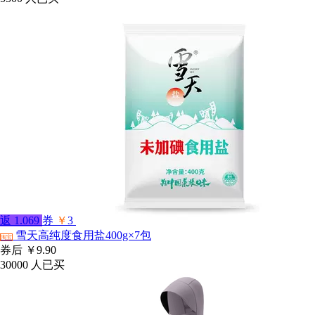
返
1.069
券
￥
3
雪天高纯度食用盐400g×7包
淘宝
券后
￥9.90
30000
人已买