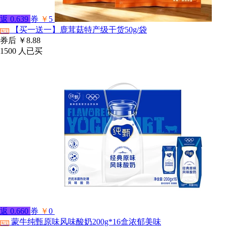
返
0.639
券
￥
5
【买一送一】鹿茸菇特产级干货50g/袋
淘宝
券后
￥8.88
1500
人已买
返
0.660
券
￥
0
蒙牛纯甄原味风味酸奶200g*16盒浓郁美味
淘宝