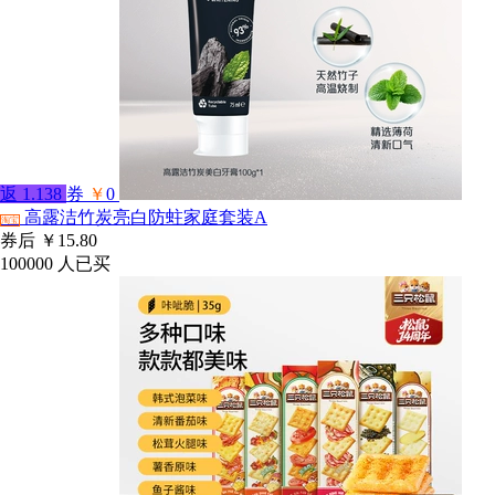
返
1.138
券
￥
0
高露洁竹炭亮白防蛀家庭套装A
淘宝
券后
￥15.80
100000
人已买