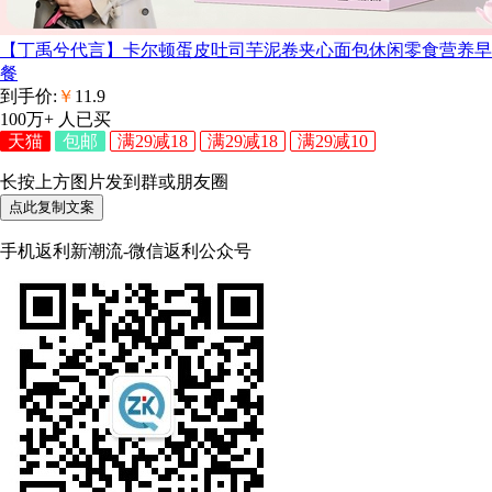
【丁禹兮代言】卡尔顿蛋皮吐司芋泥卷夹心面包休闲零食营养早
餐
到手价:
￥
11.9
100万+
人已买
天猫
包邮
满29减18
满29减18
满29减10
长按上方图片发到群或朋友圈
点此复制文案
手机返利新潮流-微信返利公众号