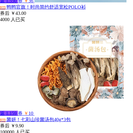
返
1.550
券
￥
36
鸭鸭官旗！时尚简约舒适宽松POLO衫
淘宝
券后
￥43.00
4000
人已买
返
1.159
券
￥
10
菌妍！七彩山珍菌汤包40g*3包
淘宝
券后
￥9.90
100000
人已买