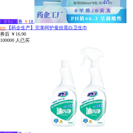
返
2.738
券
￥
18
【药企生产】完美呵护蚕丝蛋白卫生巾
淘宝
券后
￥16.90
100000
人已买