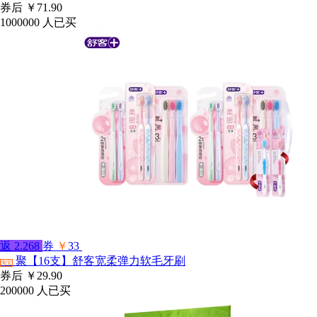
券后
￥71.90
1000000
人已买
返
2.268
券
￥
33
聚【16支】舒客宽柔弹力软毛牙刷
淘宝
券后
￥29.90
200000
人已买