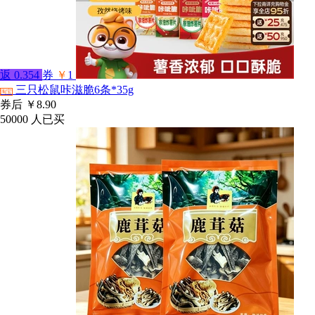
返
0.354
券
￥
1
三只松鼠咔滋脆6条*35g
淘宝
券后
￥8.90
50000
人已买