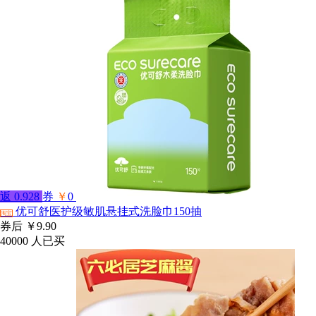
返
0.928
券
￥
0
优可舒医护级敏肌悬挂式洗脸巾150抽
淘宝
券后
￥9.90
40000
人已买