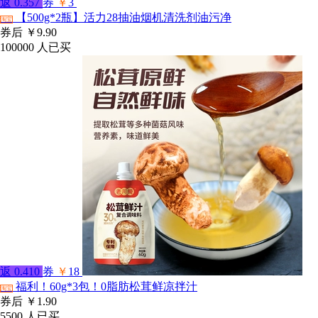
返
0.357
券
￥
3
【500g*2瓶】活力28抽油烟机清洗剂油污净
淘宝
券后
￥9.90
100000
人已买
返
0.410
券
￥
18
福利！60g*3包！0脂肪松茸鲜凉拌汁
淘宝
券后
￥1.90
5500
人已买