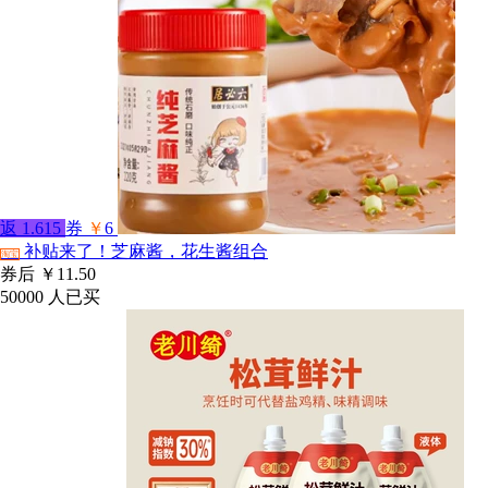
返
1.615
券
￥
6
补贴来了！芝麻酱，花生酱组合
淘宝
券后
￥11.50
50000
人已买