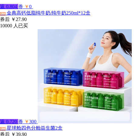
返
0.804
券
￥
0
金典高钙低脂纯牛奶/纯牛奶250ml*12盒
淘宝
券后
￥27.90
10000
人已买
返
0.720
券
￥
300
星球舱四色分舱益生菌2盒
淘宝
券后
￥39.90