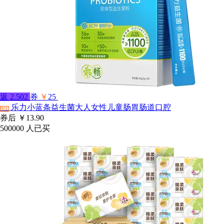
返
2.502
券
￥
25
乐力小蓝条益生菌大人女性儿童肠胃肠道口腔
淘宝
券后
￥13.90
500000
人已买