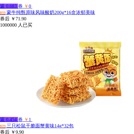
返
0.683
券
￥
0
蒙牛纯甄原味风味酸奶200g*16盒浓郁美味
淘宝
券后
￥71.90
1000000
人已买
返
0.454
券
￥
1
三只松鼠干脆面蟹黄味14g*32包
淘宝
券后
￥9.90