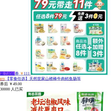
返
7.056
券
￥
111
【零食任选】天然世家山楂棒牛肉鳕鱼肠等
淘宝
券后
￥49.00
30000
人已买