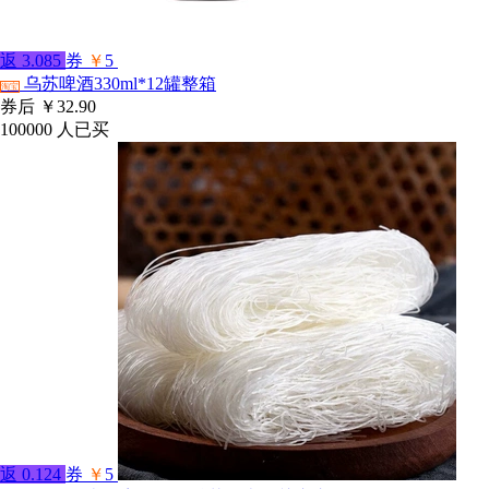
返
3.085
券
￥
5
乌苏啤酒330ml*12罐整箱
淘宝
券后
￥32.90
100000
人已买
返
0.124
券
￥
5