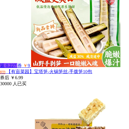
返
0.227
券
￥
9
【有亩菜园】宝塔笋-火锅笋丝-手拨笋10包
淘宝
券后
￥6.99
30000
人已买