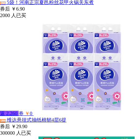
5袋！河南正宗夏邑粉丝花甲火锅关东煮
淘宝
券后
￥6.90
2000
人已买
返
2.260
券
￥
0
维达悬挂式抽纸棉韧4层6提
淘宝
券后
￥29.90
300000
人已买