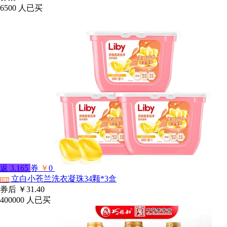
6500
人已买
返
3.165
券
￥
0
立白小苍兰洗衣凝珠34颗*3盒
淘宝
券后
￥31.40
400000
人已买