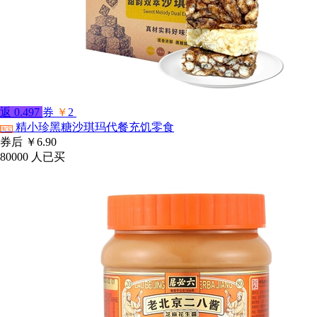
返
0.497
券
￥
2
精小珍黑糖沙琪玛代餐充饥零食
淘宝
券后
￥6.90
80000
人已买