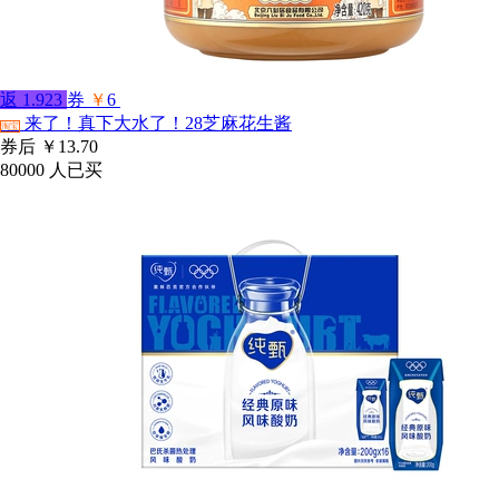
返
1.923
券
￥
6
来了！真下大水了！28芝麻花生酱
淘宝
券后
￥13.70
80000
人已买