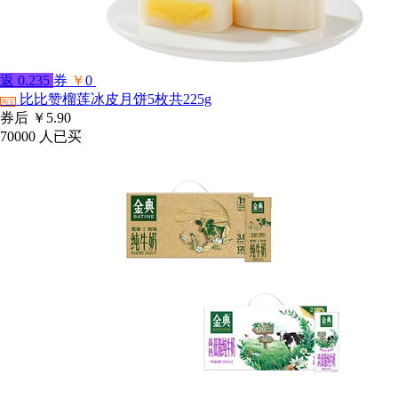
返
0.235
券
￥
0
比比赞榴莲冰皮月饼5枚共225g
淘宝
券后
￥5.90
70000
人已买