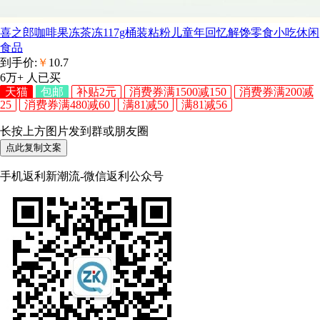
喜之郎咖啡果冻茶冻117g桶装粘粉儿童年回忆解馋零食小吃休闲
食品
到手价:
￥
10.7
6万+
人已买
天猫
包邮
补贴2元
消费券满1500减150
消费券满200减
25
消费券满480减60
满81减50
满81减56
长按上方图片发到群或朋友圈
点此复制文案
手机返利新潮流-微信返利公众号