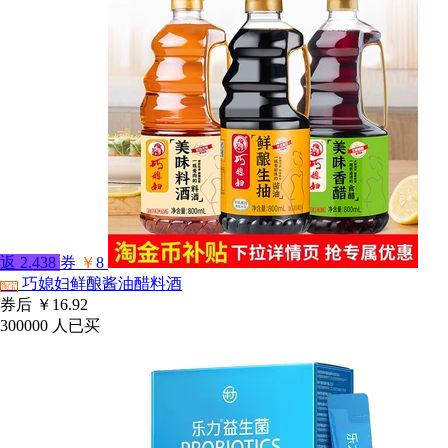
返
2.438
券
￥
8
巧媳妇鲜酿酱油醋料酒
淘宝
券后
￥16.92
300000
人已买