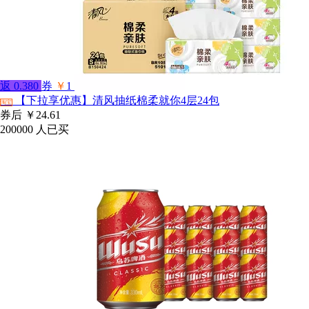
返
0.380
券
￥
1
【下拉享优惠】清风抽纸棉柔就你4层24包
淘宝
券后
￥24.61
200000
人已买