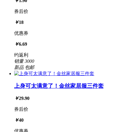
￥
1.90
券后价
￥
18
优惠券
￥
6.69
约返利
销量
3000
新品
包邮
上身可太满意了！金丝家居服三件套
￥
29.90
券后价
￥
40
优惠券