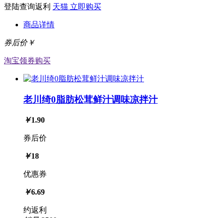
登陆查询返利
天猫
立即购买
商品详情
券后价￥
淘宝
领券购买
老川绮0脂肪松茸鲜汁调味凉拌汁
￥
1.90
券后价
￥
18
优惠券
￥
6.69
约返利