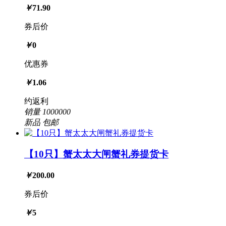
￥
71.90
券后价
￥
0
优惠券
￥
1.06
约返利
销量
1000000
新品
包邮
【10只】蟹太太大闸蟹礼券提货卡
￥
200.00
券后价
￥
5