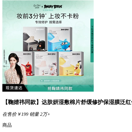
【鞠婧祎同款】达肤妍湿敷棉片舒缓修护保湿膜泛红
在售价
￥
199
销量
2万+
商品