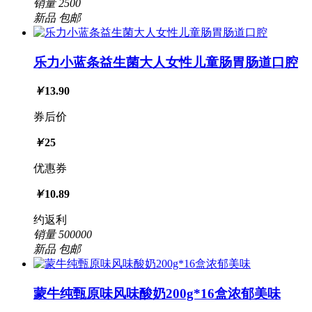
销量
2500
新品
包邮
乐力小蓝条益生菌大人女性儿童肠胃肠道口腔
￥
13.90
券后价
￥
25
优惠券
￥
10.89
约返利
销量
500000
新品
包邮
蒙牛纯甄原味风味酸奶200g*16盒浓郁美味