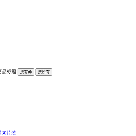
商品标题
搜有券
搜所有
30片装