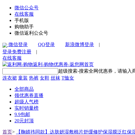
微信公众号
在线客服
手机版
购物助手
微信返利公众号
微信登录
QQ登录
新浪微博登录
|
登录
免费注册
|
在线客服
超级搜索-搜索全网优惠券，请输入
连衣裙
童装
热裤
女鞋
丝袜
T恤女
全部商品
领优惠券直播
超级人气榜
实时销量榜
9.9包邮
20元封顶
首页
>
【鞠婧祎同款】达肤妍湿敷棉片舒缓修护保湿膜泛红保湿