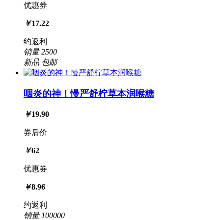
优惠券
￥
17.22
约返利
销量
2500
新品
包邮
咽炎的神！慢严舒柠草本润喉糖
￥
19.90
券后价
￥
62
优惠券
￥
8.96
约返利
销量
100000