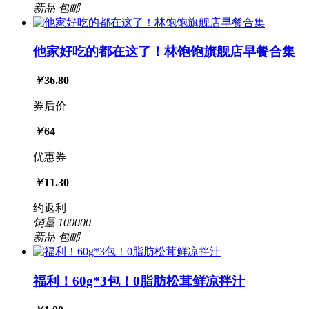
新品
包邮
他家好吃的都在这了！林饱饱旗舰店早餐合集
￥
36.80
券后价
￥
64
优惠券
￥
11.30
约返利
销量
100000
新品
包邮
福利！60g*3包！0脂肪松茸鲜凉拌汁