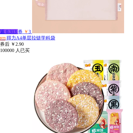
返
0.313
券
￥
3
得力A4单层拉链学科袋
淘宝
券后
￥2.90
100000
人已买