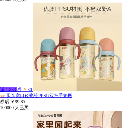
返
1.833
券
￥
30
贝亲宽口径彩绘PPSU双把手奶瓶
淘宝
券后
￥99.85
100000
人已买