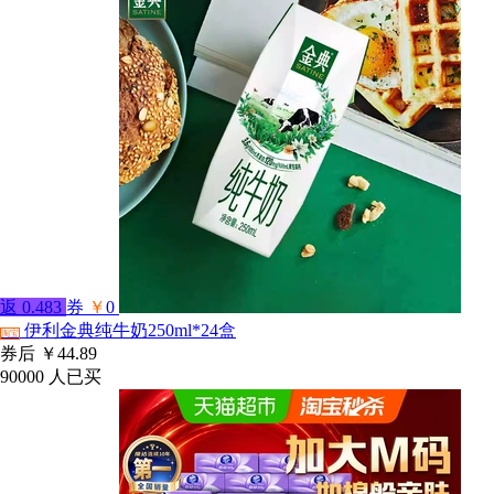
返
0.483
券
￥
0
伊利金典纯牛奶250ml*24盒
淘宝
券后
￥44.89
90000
人已买