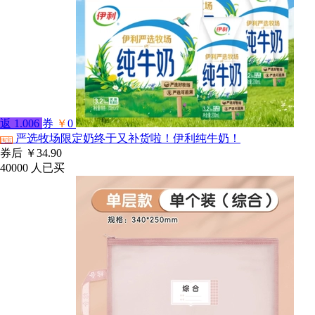
返
1.006
券
￥
0
严选牧场限定奶终于又补货啦！伊利纯牛奶！
淘宝
券后
￥34.90
40000
人已买