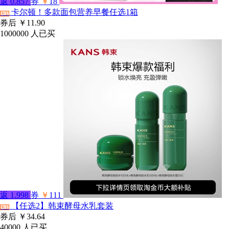
返
0.857
券
￥
18
卡尔顿！多款面包营养早餐任选1箱
淘宝
券后
￥11.90
1000000
人已买
返
1.998
券
￥
111
【任选2】韩束酵母水乳套装
淘宝
券后
￥34.64
40000
人已买