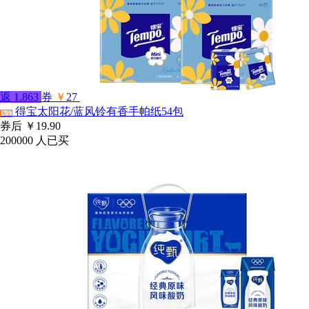
返
1.863
券
￥
27
得宝太阳花/蓝风铃有香手帕纸54包
淘宝
券后
￥19.90
200000
人已买