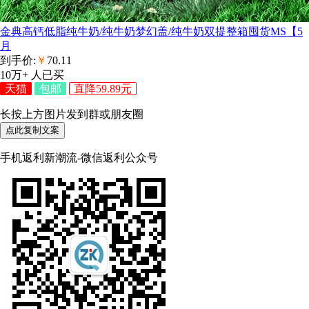
金典高钙低脂纯牛奶/纯牛奶梦幻盖/纯牛奶双提整箱囤货MS【5
月
到手价:
￥
70.11
10万+
人已买
天猫
包邮
直降59.89元
长按上方图片发到群或朋友圈
点此复制文案
手机返利新潮流-微信返利公众号