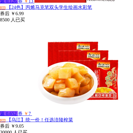
返
0.126
券
￥
13
【24色】丙烯马克笔双头学生绘画水彩笔
淘宝
券后
￥6.99
8500
人已买
返
0.652
券
￥
7
【乌江】统一价！任选涪陵榨菜
淘宝
券后
￥9.05
30000
人已买