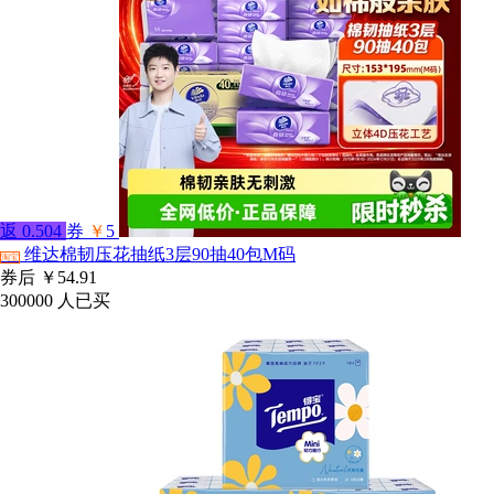
返
0.504
券
￥
5
维达棉韧压花抽纸3层90抽40包M码
淘宝
券后
￥54.91
300000
人已买