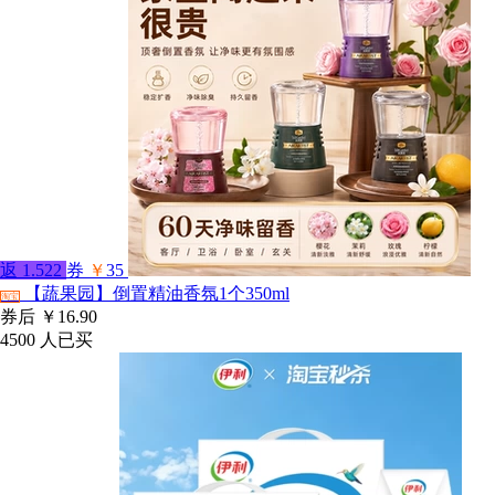
返
1.522
券
￥
35
【蔬果园】倒置精油香氛1个350ml
淘宝
券后
￥16.90
4500
人已买