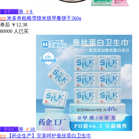
返
1.450
券
￥
9
米多奇粗粮雪饼米饼早餐饼干360g
淘宝
券后
￥12.38
80000
人已买
返
2.738
券
￥
18
【药企生产】完美呵护蚕丝蛋白卫生巾
淘宝