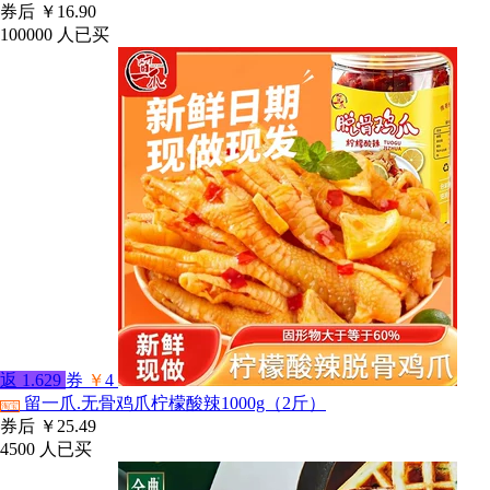
券后
￥16.90
100000
人已买
返
1.629
券
￥
4
留一爪.无骨鸡爪柠檬酸辣1000g（2斤）
淘宝
券后
￥25.49
4500
人已买