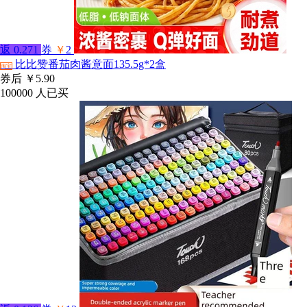
返
0.271
券
￥
2
比比赞番茄肉酱意面135.5g*2盒
淘宝
券后
￥5.90
100000
人已买