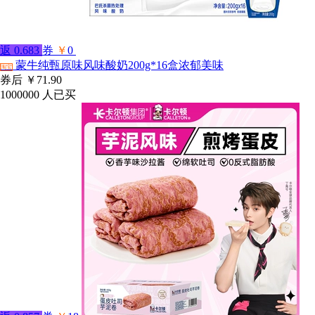
返
0.683
券
￥
0
蒙牛纯甄原味风味酸奶200g*16盒浓郁美味
淘宝
券后
￥71.90
1000000
人已买