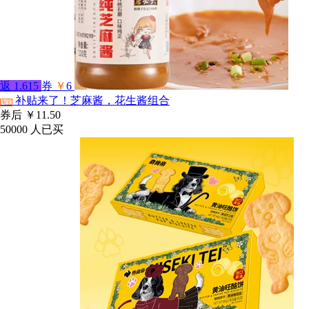
返
1.615
券
￥
6
补贴来了！芝麻酱，花生酱组合
淘宝
券后
￥11.50
50000
人已买