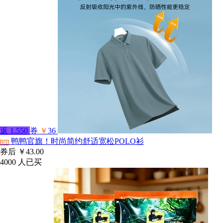
返
1.550
券
￥
36
鸭鸭官旗！时尚简约舒适宽松POLO衫
淘宝
券后
￥43.00
4000
人已买