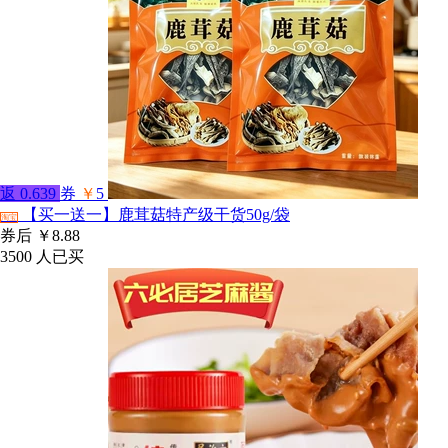
返
0.639
券
￥
5
【买一送一】鹿茸菇特产级干货50g/袋
淘宝
券后
￥8.88
3500
人已买