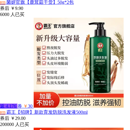
菌妍官旗【鹿茸菇干货】50g*2包
淘宝
券后
￥9.90
6000
人已买
返
4.176
券
￥
30
霸王【招牌】新款育发防脱洗发液500ml
淘宝
券后
￥29.00
200000
人已买