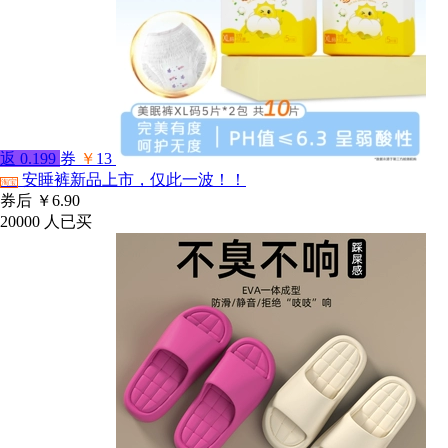
返
0.199
券
￥
13
安睡裤新品上市，仅此一波！！
淘宝
券后
￥6.90
20000
人已买