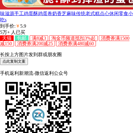
味滋源手工鸡蛋酥鸡蛋卷奶香芝麻味传统老式糕点心休闲零食小
吃s
到手价:
￥
5.9
5万+
人已买
天猫
包邮
满8减3
淘金币频道抵扣3%起
消费券满1500
减150
消费券满200减25
消费券满480减60
长按上方图片发到群或朋友圈
点此复制文案
手机返利新潮流-微信返利公众号