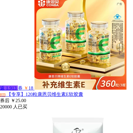
返
1.913
券
￥
18
【专享】120粒康恩贝维生素E软胶囊
淘宝
券后
￥25.00
20000
人已买