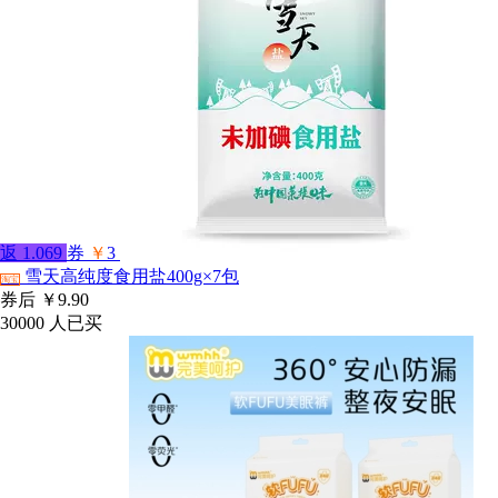
返
1.069
券
￥
3
雪天高纯度食用盐400g×7包
淘宝
券后
￥9.90
30000
人已买