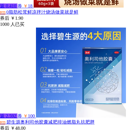
返
0.410
券
￥
18
0脂肪松茸鲜凉拌汁烧汤做菜就是鲜
淘宝
券后
￥1.90
1000
人已买
返
2.592
券
￥
100
碧生源奥利司他胶囊减肥排油燃脂丸抗肥胖
淘宝
券后
￥48.00