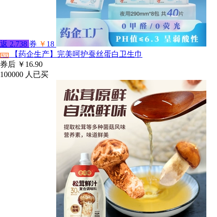
返
2.738
券
￥
18
【药企生产】完美呵护蚕丝蛋白卫生巾
淘宝
券后
￥16.90
100000
人已买