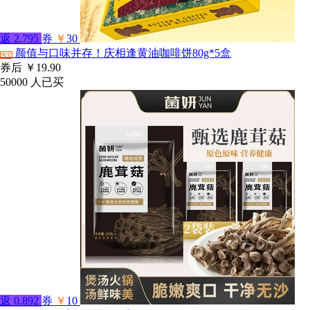
返
2.795
券
￥
30
颜值与口味并存！庆相逢黄油咖啡饼80g*5盒
淘宝
券后
￥19.90
50000
人已买
返
0.892
券
￥
10