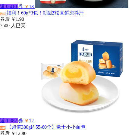
返
0.410
券
￥
18
福利！60g*3包！0脂肪松茸鲜凉拌汁
淘宝
券后
￥1.90
7500
人已买
返
1.382
券
￥
12
【超值380g约55-60个】豪士小小面包
淘宝
券后
￥12.80