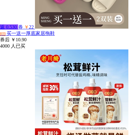
返
0.530
券
￥
22
买一送一厚底家居拖鞋
淘宝
券后
￥10.90
4000
人已买