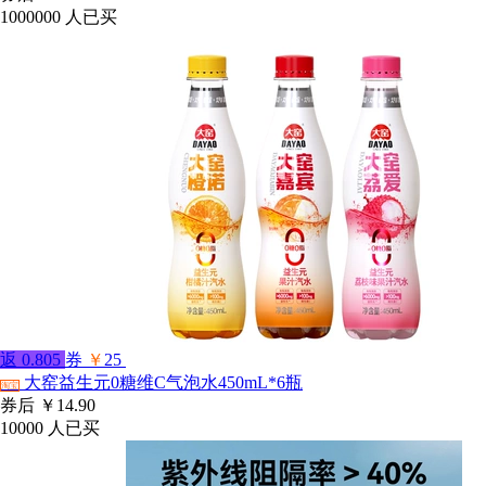
1000000
人已买
返
0.805
券
￥
25
大窑益生元0糖维C气泡水450mL*6瓶
淘宝
券后
￥14.90
10000
人已买