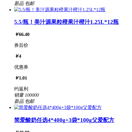
新品
包邮
5.5/瓶！美汁源果粒橙果汁橙汁1.25L*12瓶
￥
66.40
券后价
￥
4
优惠券
￥
1.01
约返利
销量
100000
新品
包邮
简爱酸奶任选4*400g+3袋*100g父爱配方