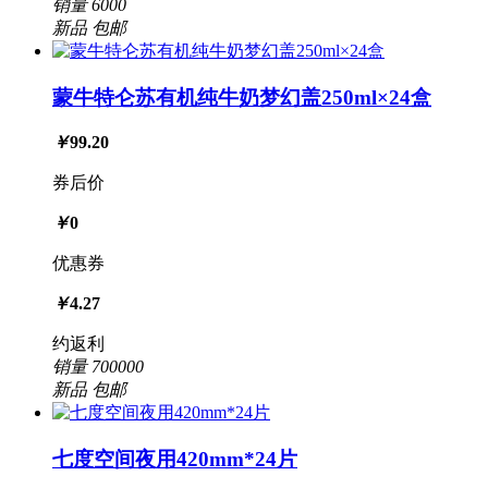
销量
6000
新品
包邮
蒙牛特仑苏有机纯牛奶梦幻盖250ml×24盒
￥
99.20
券后价
￥
0
优惠券
￥
4.27
约返利
销量
700000
新品
包邮
七度空间夜用420mm*24片