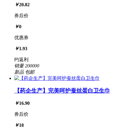
￥
20.82
券后价
￥
0
优惠券
￥
1.93
约返利
销量
200000
新品
包邮
【药企生产】完美呵护蚕丝蛋白卫生巾
￥
16.90
券后价
￥
18