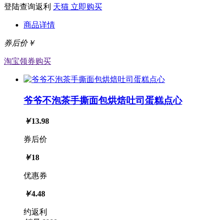
登陆查询返利
天猫
立即购买
商品详情
券后价￥
淘宝
领券购买
爷爷不泡茶手撕面包烘焙吐司蛋糕点心
￥
13.98
券后价
￥
18
优惠券
￥
4.48
约返利