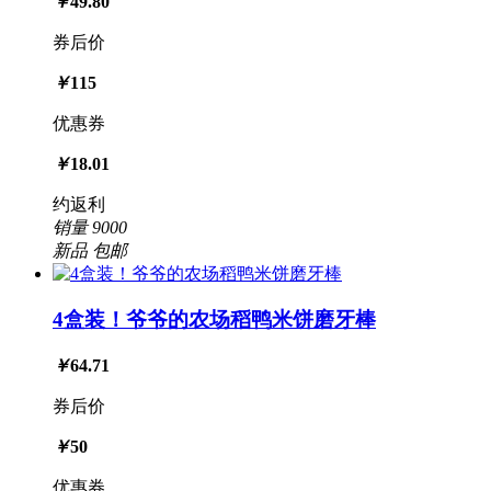
￥
49.80
券后价
￥
115
优惠券
￥
18.01
约返利
销量
9000
新品
包邮
4盒装！爷爷的农场稻鸭米饼磨牙棒
￥
64.71
券后价
￥
50
优惠券