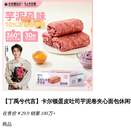
【丁禹兮代言】卡尔顿蛋皮吐司芋泥卷夹心面包休闲
在售价
￥
29.9
销量
100万+
商品