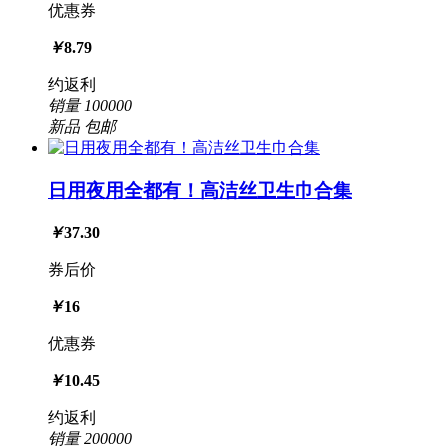
优惠券
￥
8.79
约返利
销量
100000
新品
包邮
日用夜用全都有！高洁丝卫生巾合集
￥
37.30
券后价
￥
16
优惠券
￥
10.45
约返利
销量
200000