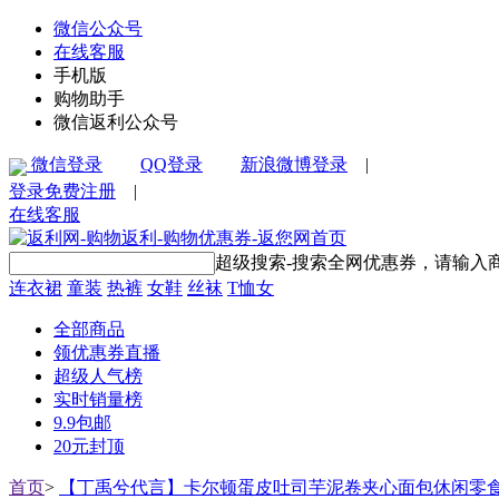
微信公众号
在线客服
手机版
购物助手
微信返利公众号
微信登录
QQ登录
新浪微博登录
|
登录
免费注册
|
在线客服
超级搜索-搜索全网优惠券，请输入
连衣裙
童装
热裤
女鞋
丝袜
T恤女
全部商品
领优惠券直播
超级人气榜
实时销量榜
9.9包邮
20元封顶
首页
>
【丁禹兮代言】卡尔顿蛋皮吐司芋泥卷夹心面包休闲零