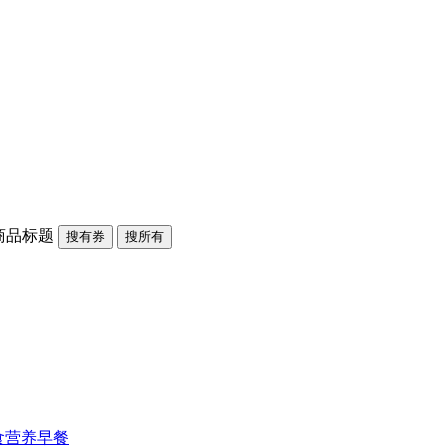
商品标题
搜有券
搜所有
食营养早餐