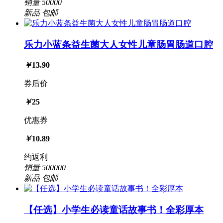
销量
50000
新品
包邮
乐力小蓝条益生菌大人女性儿童肠胃肠道口腔
￥
13.90
券后价
￥
25
优惠券
￥
10.89
约返利
销量
500000
新品
包邮
【任选】小学生必读童话故事书！全彩厚本