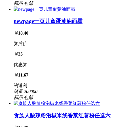
新品
包邮
newpage一页儿童蛋黄油面霜
￥
18.40
券后价
￥
35
优惠券
￥
11.67
约返利
销量
200000
新品
包邮
食族人酸辣粉泡椒米线香菜红薯粉任选六