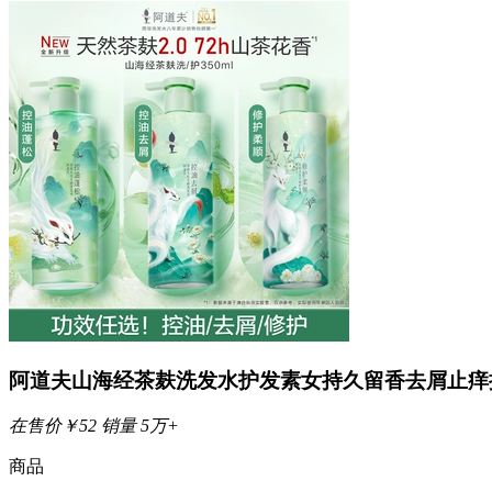
阿道夫山海经茶麸洗发水护发素女持久留香去屑止痒
在售价
￥
52
销量
5万+
商品