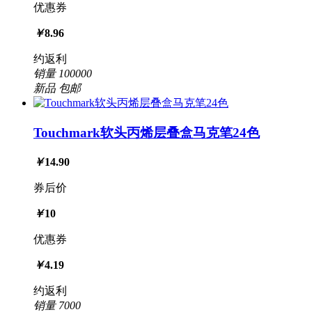
优惠券
￥
8.96
约返利
销量
100000
新品
包邮
Touchmark软头丙烯层叠盒马克笔24色
￥
14.90
券后价
￥
10
优惠券
￥
4.19
约返利
销量
7000