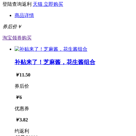
登陆查询返利
天猫
立即购买
商品详情
券后价￥
淘宝
领券购买
补贴来了！芝麻酱，花生酱组合
￥
11.50
券后价
￥
6
优惠券
￥
3.82
约返利