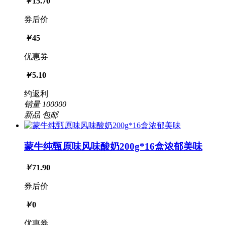
￥
15.70
券后价
￥
45
优惠券
￥
5.10
约返利
销量
100000
新品
包邮
蒙牛纯甄原味风味酸奶200g*16盒浓郁美味
￥
71.90
券后价
￥
0
优惠券