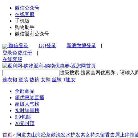
微信公众号
在线客服
手机版
购物助手
微信返利公众号
微信登录
QQ登录
新浪微博登录
|
登录
免费注册
|
在线客服
超级搜索-搜索全网优惠券，请输入
连衣裙
童装
热裤
女鞋
丝袜
T恤女
全部商品
领优惠券直播
超级人气榜
实时销量榜
9.9包邮
20元封顶
首页
>
阿道夫山海经茶麸洗发水护发素女持久留香去屑止痒控