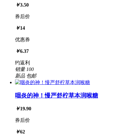
￥
3.50
券后价
￥
14
优惠券
￥
6.37
约返利
销量
100
新品
包邮
咽炎的神！慢严舒柠草本润喉糖
￥
19.90
券后价
￥
62