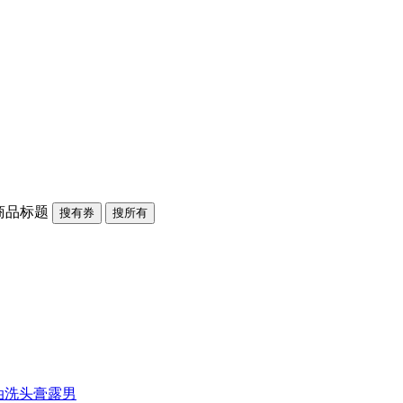
商品标题
搜有券
搜所有
油洗头膏露男