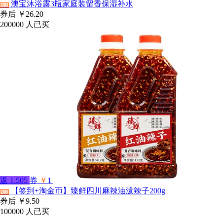
澳宝沐浴露3瓶家庭装留香保湿补水
淘宝
券后
￥26.20
200000
人已买
返
1.505
券
￥
1
【签到+淘金币】臻鲜四川麻辣油泼辣子200g
淘宝
券后
￥9.50
100000
人已买