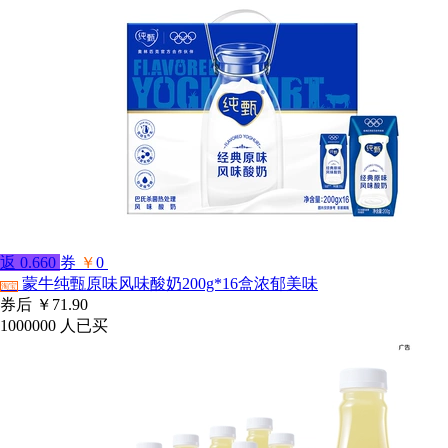
返
0.660
券
￥
0
蒙牛纯甄原味风味酸奶200g*16盒浓郁美味
淘宝
券后
￥71.90
1000000
人已买