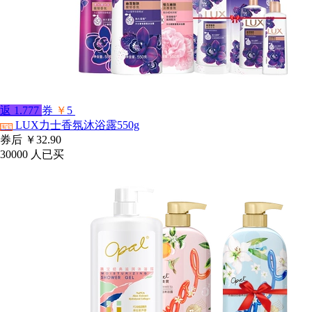
返
1.777
券
￥
5
LUX力士香氛沐浴露550g
淘宝
券后
￥32.90
30000
人已买