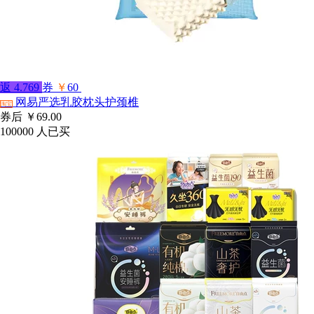
返
4.769
券
￥
60
网易严选乳胶枕头护颈椎
淘宝
券后
￥69.00
100000
人已买