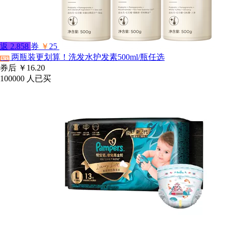
返
2.858
券
￥
25
两瓶装更划算！洗发水护发素500ml/瓶任选
淘宝
券后
￥16.20
100000
人已买