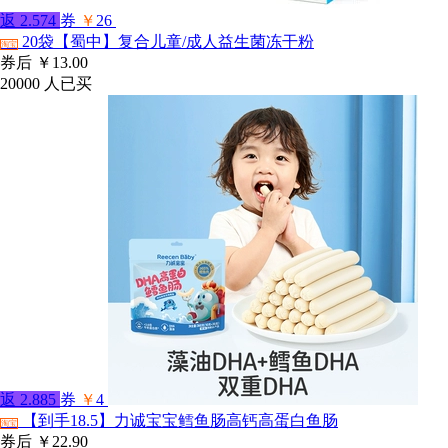
返
2.574
券
￥
26
20袋【蜀中】复合儿童/成人益生菌冻干粉
淘宝
券后
￥13.00
20000
人已买
返
2.885
券
￥
4
【到手18.5】力诚宝宝鳕鱼肠高钙高蛋白鱼肠
淘宝
券后
￥22.90