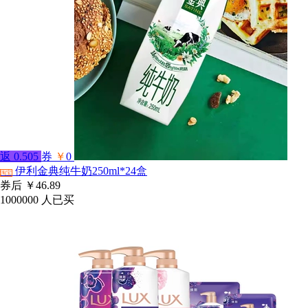
返
0.505
券
￥
0
伊利金典纯牛奶250ml*24盒
淘宝
券后
￥46.89
1000000
人已买