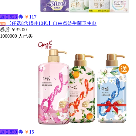
返
2.523
券
￥
117
【任选8含赠共10包】自由点益生菌卫生巾
淘宝
券后
￥35.00
1000000
人已买
返
2.830
券
￥
15