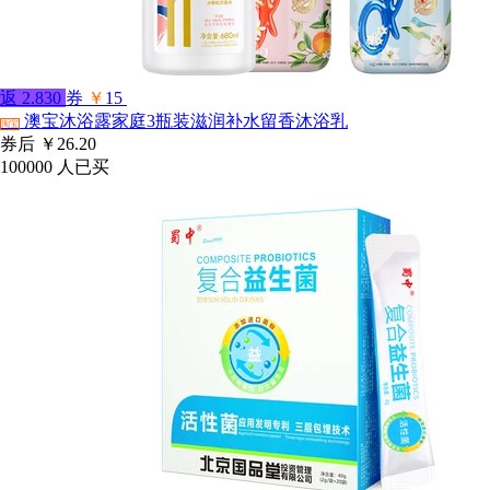
返
2.830
券
￥
15
澳宝沐浴露家庭3瓶装滋润补水留香沐浴乳
淘宝
券后
￥26.20
100000
人已买