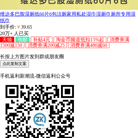
维达多巴胺湿厕纸60片6包洁厕家用私处湿巾湿厕巾厕所专用湿
纸巾
到手价:
￥
39.65
20万+
人已买
天猫
包邮
补贴4元
淘金币频道抵扣15%起
消费券满
1500减150
消费券满200减25
消费券满480减60
长按上方图片发到群或朋友圈
点此复制文案
手机返利新潮流-微信返利公众号