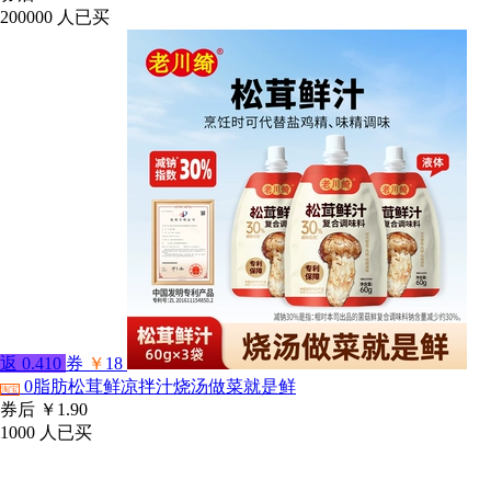
200000
人已买
返
0.410
券
￥
18
0脂肪松茸鲜凉拌汁烧汤做菜就是鲜
淘宝
券后
￥1.90
1000
人已买