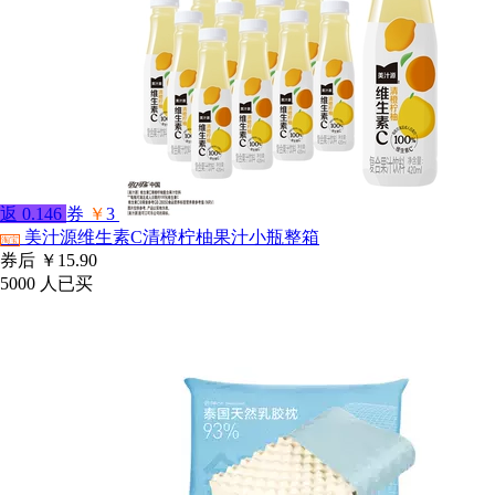
返
0.146
券
￥
3
美汁源维生素C清橙柠柚果汁小瓶整箱
淘宝
券后
￥15.90
5000
人已买