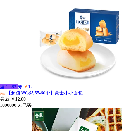
返
1.382
券
￥
12
【超值380g约55-60个】豪士小小面包
淘宝
券后
￥12.80
1000000
人已买