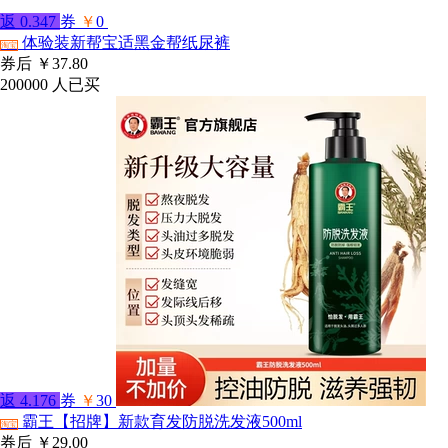
返
0.347
券
￥
0
体验装新帮宝适黑金帮纸尿裤
淘宝
券后
￥37.80
200000
人已买
返
4.176
券
￥
30
霸王【招牌】新款育发防脱洗发液500ml
淘宝
券后
￥29.00