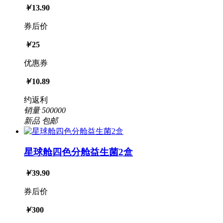
￥
13.90
券后价
￥
25
优惠券
￥
10.89
约返利
销量
500000
新品
包邮
星球舱四色分舱益生菌2盒
￥
39.90
券后价
￥
300