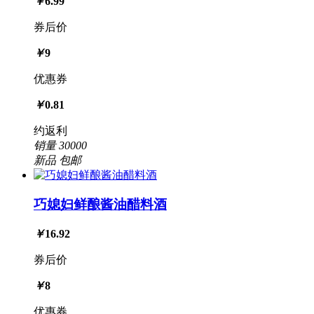
￥
6.99
券后价
￥
9
优惠券
￥
0.81
约返利
销量
30000
新品
包邮
巧媳妇鲜酿酱油醋料酒
￥
16.92
券后价
￥
8
优惠券