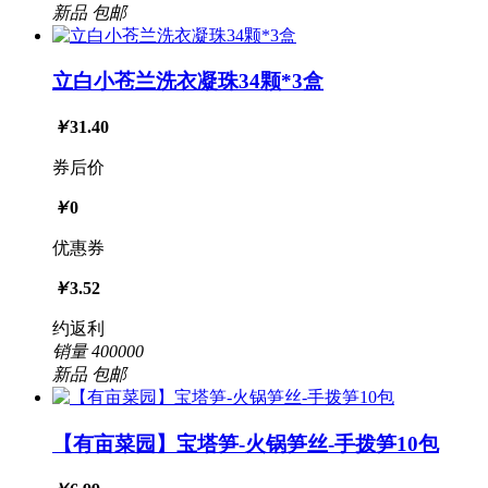
新品
包邮
立白小苍兰洗衣凝珠34颗*3盒
￥
31.40
券后价
￥
0
优惠券
￥
3.52
约返利
销量
400000
新品
包邮
【有亩菜园】宝塔笋-火锅笋丝-手拨笋10包