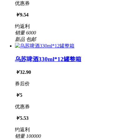
优惠券
￥
9.54
约返利
销量
6000
新品
包邮
乌苏啤酒330ml*12罐整箱
￥
32.90
券后价
￥
5
优惠券
￥
5.53
约返利
销量
100000