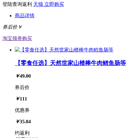
登陆查询返利
天猫
立即购买
商品详情
券后价￥
淘宝
领券购买
【零食任选】天然世家山楂棒牛肉鳕鱼肠等
￥
49.00
券后价
￥
111
优惠券
￥
35.84
约返利