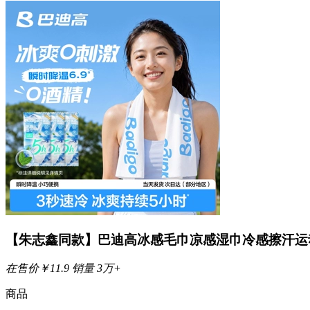
【朱志鑫同款】巴迪高冰感毛巾凉感湿巾冷感擦汗运
在售价
￥
11.9
销量
3万+
商品