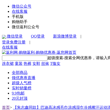
微信公众号
在线客服
手机版
购物助手
微信返利公众号
微信登录
QQ登录
新浪微博登录
|
登录
免费注册
|
在线客服
超级搜索-搜索全网优惠券，请输入
连衣裙
童装
热裤
女鞋
丝袜
T恤女
全部商品
领优惠券直播
超级人气榜
实时销量榜
9.9包邮
20元封顶
首页
>
【朱志鑫同款】巴迪高冰感毛巾凉感湿巾冷感擦汗运动