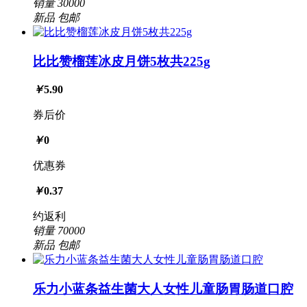
销量
30000
新品
包邮
比比赞榴莲冰皮月饼5枚共225g
￥
5.90
券后价
￥
0
优惠券
￥
0.37
约返利
销量
70000
新品
包邮
乐力小蓝条益生菌大人女性儿童肠胃肠道口腔